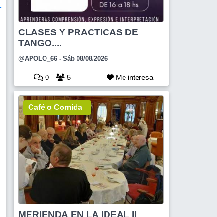
r
CLASES Y PRACTICAS DE
TANGO....
@APOLO_66
- Sáb 08/08/2026
0
5
Me interesa
S
Café o Comida
MERIENDA EN LA IDEAL II