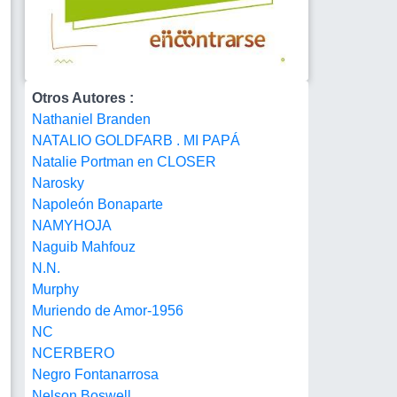
Otros Autores :
Nathaniel Branden
NATALIO GOLDFARB . MI PAPÁ
Natalie Portman en CLOSER
Narosky
Napoleón Bonaparte
NAMYHOJA
Naguib Mahfouz
N.N.
Murphy
Muriendo de Amor-1956
NC
NCERBERO
Negro Fontanarrosa
Nelson Boswell