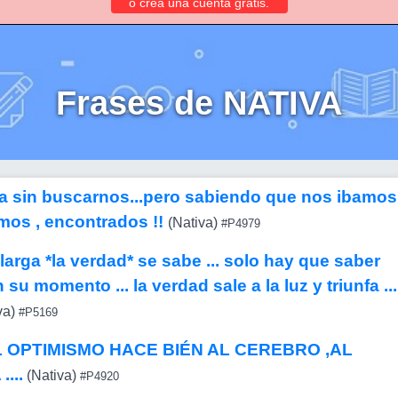
o crea una cuenta gratis.
Frases de NATIVA
a sin buscarnos...pero sabiendo que nos ibamos
amos , encontrados !!
(Nativa)
#P4979
larga *la verdad* se sabe ... solo hay que saber
 su momento ... la verdad sale a la luz y triunfa ...
va)
#P5169
L OPTIMISMO HACE BIÉN AL CEREBRO ,AL
...
(Nativa)
#P4920