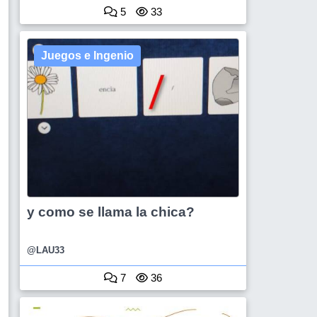
5
33
Juegos e Ingenio
y como se llama la chica?
@LAU33
7
36