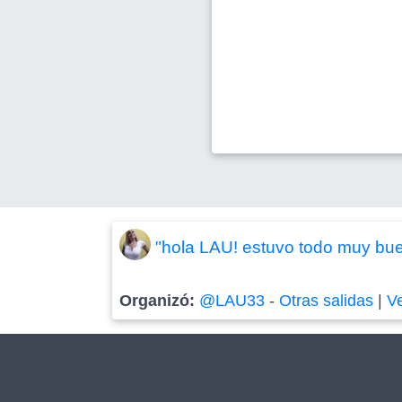
"hola LAU! estuvo todo muy bueno
Organizó:
@LAU33
-
Otras salidas
|
V