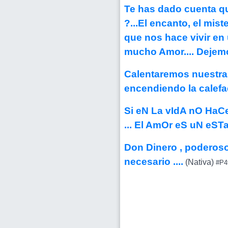
Te has dado cuenta que
?...El encanto, el mist
que nos hace vivir en 
mucho Amor.... Dejemos
Calentaremos nuestras
encendiendo la calefac
Si eN La vIdA nO H
... El AmOr eS uN eSTa
Don Dinero , poderoso
necesario ....
(Nativa)
#P4