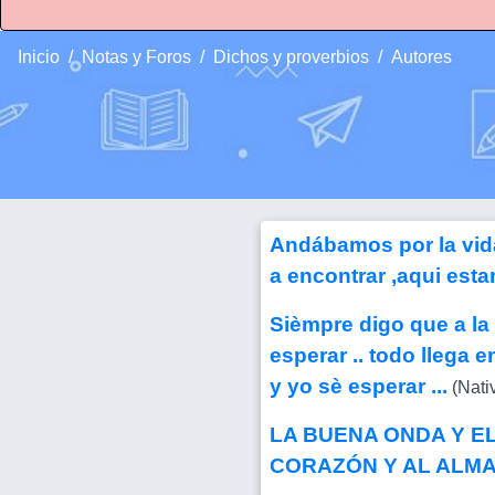
Inicio
Notas y Foros
Dichos y proverbios
Autores
Andábamos por la vid
a encontrar ,aqui est
Sièmpre digo que a la 
esperar .. todo llega en
y yo sè esperar ...
(Nati
LA BUENA ONDA Y E
CORAZÓN Y AL ALMA .