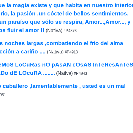
 la magia existe y que habita en nuestro interio
erio, la pasión ,un cóctel de bellos sentimientos,
un paraíso que sólo se respira, Amor...,Amor..., y
 fluir el amor !!
(Nativa)
#P4876
 noches largas ,combatiendo el frio del alma
ción a cariño ....
(Nativa)
#P4913
aCeMoS LoCuRas nO pAsAN cOsAS InTeResAnTe
Do dE LOcuRA ........
(Nativa)
#P4943
 caballero ,lamentablemente , usted es un mal
951