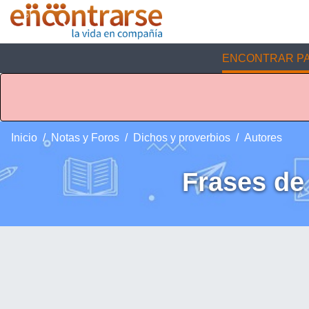
ENCONTRAR PA
Inicio
Notas y Foros
Dichos y proverbios
Autores
Frases d