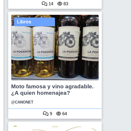
14
83
Libros
Moto famosa y vino agradable.
¿A quien homenajea?
@CANONET
9
64