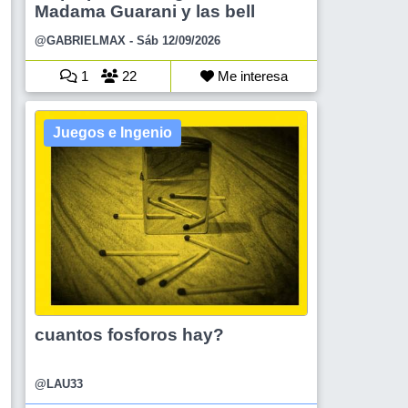
Madama Guarani y las bell
@GABRIELMAX
- Sáb 12/09/2026
1
22
Me interesa
Juegos e Ingenio
cuantos fosforos hay?
@LAU33