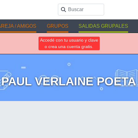
REJA / AMIGOS
GRUPOS
SALIDAS GRUPALES
Accedé con tu usuario y clave
o crea una cuenta gratis.
e PAUL VERLAINE POET