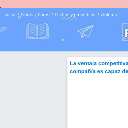
Inicio
Notas y Foros
Dichos y proverbios
Autores
La ventaja competitiva
compañía es capaz de