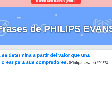
o crea una cuenta gratis.
Frases de PHILIPS EVAN
 se determina a partir del valor que una
 crear para sus compradores.
(Philips Evans)
#P1873