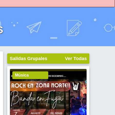
S
Salidas Grupales
Ver Todas
Música