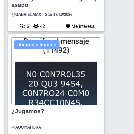
asado
@GABRIELMAX
- Sáb 17/10/2026
6
42
Me interesa
Juegos e Ingenio
¿Jugamos?
@AQUIYAHORA