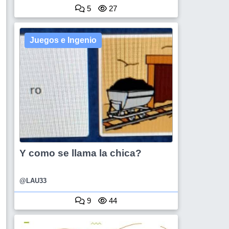
5
27
Juegos e Ingenio
Y como se llama la chica?
@LAU33
9
44