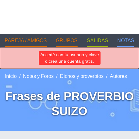
PAREJA / AMIGOS
GRUPOS
SALIDAS
NOTAS
Accedé con tu usuario y clave
o crea una cuenta gratis.
Inicio
Notas y Foros
Dichos y proverbios
Autores
Frases de PROVERBIO
SUIZO