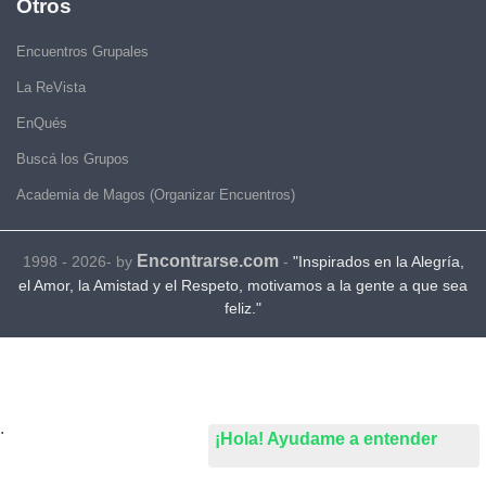
Otros
Encuentros Grupales
La ReVista
EnQués
Buscá los Grupos
Academia de Magos (Organizar Encuentros)
Encontrarse.com
1998 - 2026- by
-
"Inspirados en la Alegría,
el Amor, la Amistad y el Respeto, motivamos a la gente a que sea
feliz."
.
¡Hola! Ayudame a entender