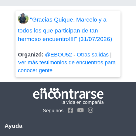
"Gracias Quique, Marcelo y a
todos los que participan de tan
hermoso encuentro!!!!" (31/07/2026)
Organizó:
@EBOU52
-
Otras salidas
|
Ver más testimonios de encuentros para
conocer gente
Seguinos:
Ayuda