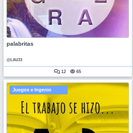
palabritas
@LAU33
12
65
Juegos e Ingenio