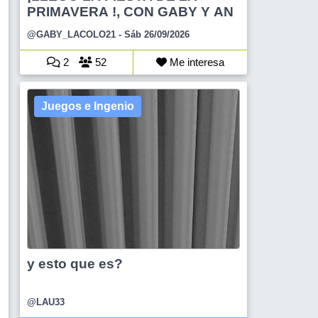
PRIMAVERA !, CON GABY Y AN
@GABY_LACOLO21
- Sáb 26/09/2026
2
52
Me interesa
Juegos e Ingenio
y esto que es?
@LAU33