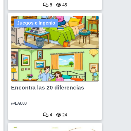
8
45
Juegos e Ingenio
Encontra las 20 diferencias
@LAU33
4
24