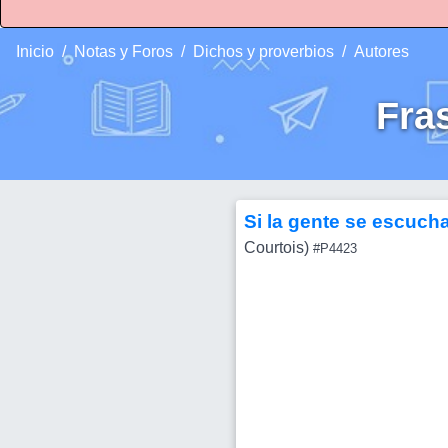
Inicio
Notas y Foros
Dichos y proverbios
Autores
Fra
Si la gente se escuch
Courtois)
#P4423