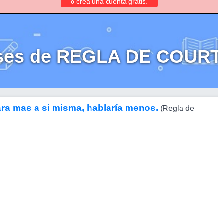
o crea una cuenta gratis.
ses de REGLA DE COUR
ara mas a si misma, hablaría menos.
(Regla de