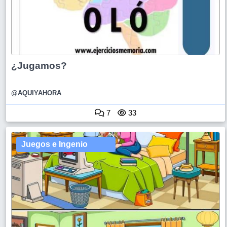
¿Jugamos?
@AQUIYAHORA
7
33
Juegos e Ingenio