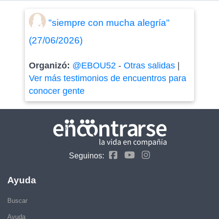
"siempre con mucha alegría"
(27/06/2026)
Organizó:
@EBOU52
-
Otras salidas
|
Ver más testimonios de encuentros para
conocer gente
Seguinos:
Ayuda
Buscar
Ayuda