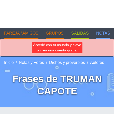
PAREJA / AMIGOS
GRUPOS
SALIDAS
NOTAS
Accedé con tu usuario y clave
o crea una cuenta gratis.
Inicio
Notas y Foros
Dichos y proverbios
Autores
Frases de TRUMAN
CAPOTE