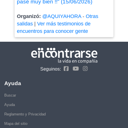
pasé muy bien !!" (15/06/2026)
Organizó:
@AQUIYAHORA
-
Otras
salidas
|
Ver más testimonios de
encuentros para conocer gente
Seguinos:
Ayuda
Buscar
Ayuda
Reglamento y Privacidad
Mapa del sitio