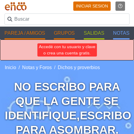
INICIAR SESION
PAREJA / AMIGOS
GRUPOS
SALIDAS
NOTAS
Accedé con tu usuario y clave
o crea una cuenta gratis.
Inicio
Notas y Foros
Dichos y proverbios
NO ESCRIBO PARA
QUE LA GENTE SE
IDENTIFIQUE,ESCRIBO
PARA ASOMBRAR.