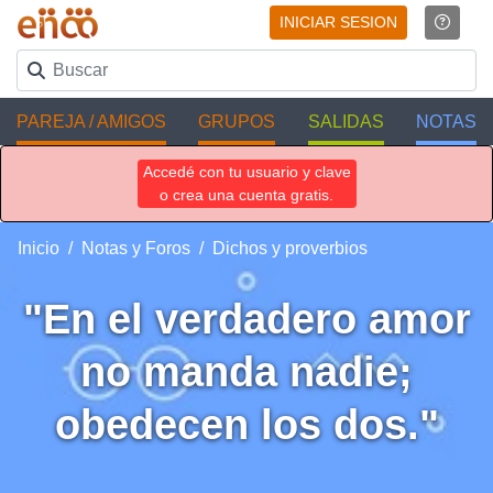
INICIAR SESION
PAREJA / AMIGOS
GRUPOS
SALIDAS
NOTAS
Accedé con tu usuario y clave
o crea una cuenta gratis.
Inicio
Notas y Foros
Dichos y proverbios
"En el verdadero amor
no manda nadie;
obedecen los dos."