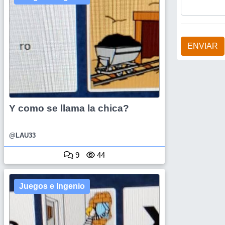
ENVIAR
Y como se llama la chica?
@LAU33
9
44
Juegos e Ingenio