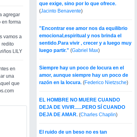
que exige, sino por lo que ofrece.
(
Jacinto Benavente
)
ra agregar
o en forma
"Encontrar ese amor nos da equilibrio
emocional,espiritual y nos brinda el
os vamos a
sentido.Para vivir , crecer y a luego muy
 redito
luego partir."
(
Gabriel Max
)
ariños LILY
Siempre hay un poco de locura en el
ntes en
amor, aunque siempre hay un poco de
dar una
razón en la locura.
(
Federico Nietzsche
)
aquel que
os.com
EL HOMBRE NO MUERE CUANDO
DEJA DE VIVIR......PERO SÍ CUANDO
DEJA DE AMAR.
(
Charles Chaplin
)
El ruido de un beso no es tan