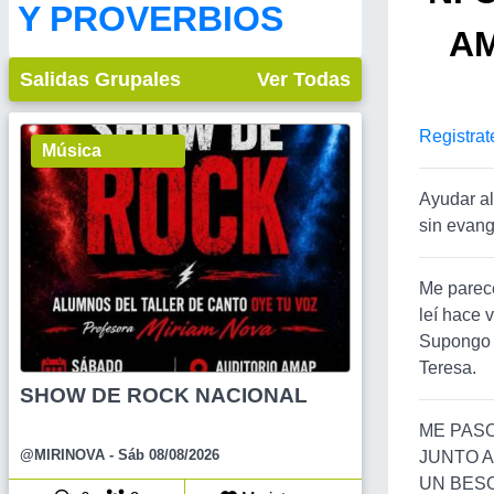
Y PROVERBIOS
AM
Salidas Grupales
Ver Todas
Registrat
Música
Ayudar al
sin evange
Me parece
leí hace 
Supongo a
Teresa.
SHOW DE ROCK NACIONAL
ME PASO
@MIRINOVA
- Sáb 08/08/2026
JUNTO A
UN BES