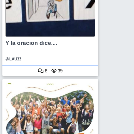
Y la oracion dice....
@LAU33
8
39