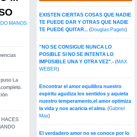
ISO
EXISTEN CIERTAS COSAS QUE NADIE
TE PUEDE DAR Y OTRAS QUE NADIE
NDO MANOS
TE PUEDE QUITAR...
(
Douglas Pagels
)
"NO SE CONSIGUE NUNCA LO
POSIBLE SI NO SE INTENTA LO
reencias
IMPOSIBLE UNA Y OTRA VEZ".-
(
MAX
WEBER
)
a puso La
Encontrar el amor equilibra nuestro
o,completo.
espiritu agudiza los sentidos y aquieta
ción
nuestro temperamento,el amor optimiza
la vida y nos acaricia el alma.
(
Gabriel
Max
)
E HACES
 MANDO
El verdadero amor no se conoce por lo