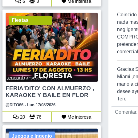
6
3
Me interesa
Coincido 
Fiestas
nada mas.
negligent
COMPROMI
pretender
comercial
Gracias S
Miami ,en
mano a ci
FERIA'DITO' CON ALMUERZO ,
desee ay
KARAOKE Y BAILE EN FLOR
Tere
@DITO66
- Lun 17/08/2026
20
76
Me interesa
Juegos e Ingenio