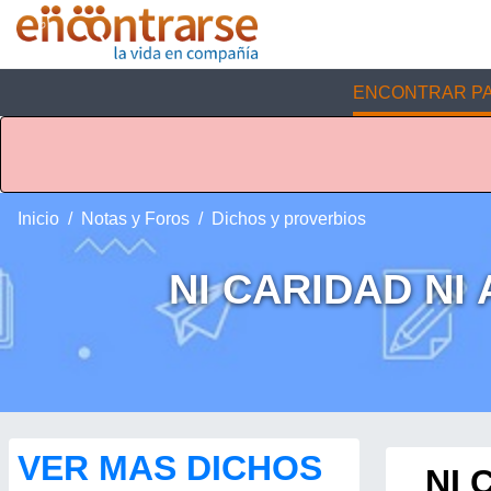
ENCONTRAR PA
Inicio
Notas y Foros
Dichos y proverbios
NI CARIDAD NI
VER MAS DICHOS
NI 