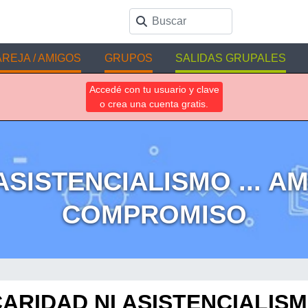
REJA / AMIGOS
GRUPOS
SALIDAS GRUPALES
Accedé con tu usuario y clave
o crea una cuenta gratis.
 ASISTENCIALISMO ... A
COMPROMISO
CARIDAD NI ASISTENCIALISMO