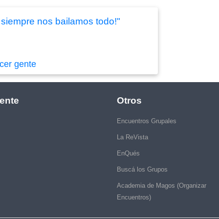
 siempre nos bailamos todo!"
cer gente
ente
Otros
Encuentros Grupales
La ReVista
EnQués
Buscá los Grupos
Academia de Magos (Organizar
Encuentros)