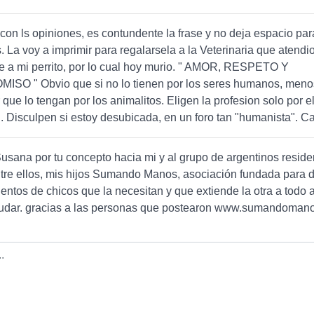
con ls opiniones, es contundente la frase y no deja espacio pa
 La voy a imprimir para regalarsela a la Veterinaria que atendi
e a mi perrito, por lo cual hoy murio. " AMOR, RESPETO Y
SO " Obvio que si no lo tienen por los seres humanos, men
 que lo tengan por los animalitos. Eligen la profesion solo por el
. Disculpen si estoy desubicada, en un foro tan "humanista". C
usana por tu concepto hacia mi y al grupo de argentinos reside
tre ellos, mis hijos Sumando Manos, asociación fundada para 
entos de chicos que la necesitan y que extiende la otra a todo 
udar. gracias a las personas que postearon www.sumandoman