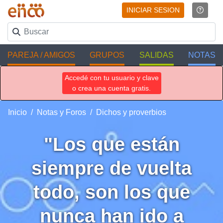
INICIAR SESION
PAREJA / AMIGOS
GRUPOS
SALIDAS
NOTAS
Accedé con tu usuario y clave
o crea una cuenta gratis.
Inicio
Notas y Foros
Dichos y proverbios
"Los que están
siempre de vuelta
todo, son los que
nunca han ido a