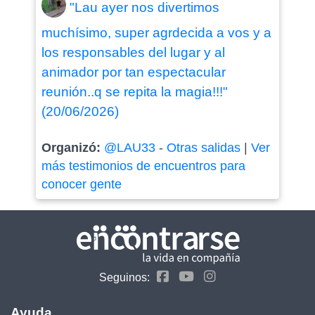
"Lau ayer nos divertimos
muchísimo, super agrdecida a vos y a
los responsables del lugar y al
animador por tan espectacular
reunión..q se repita la magia!!!"
(20/06/2026)
Organizó:
@LAU33
-
Otras salidas
|
Ver
más testimonios de encuentros para
conocer gente
Seguinos:
Ayuda