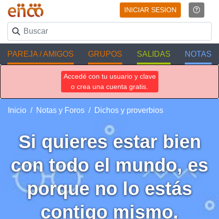
INICIAR SESION
PAREJA / AMIGOS
GRUPOS
SALIDAS
NOTAS
Accedé con tu usuario y clave
o crea una cuenta gratis.
Inicio
Notas y Foros
Dichos y proverbios
Si quieres estar bien
con todo el mundo, es
porque no lo estás
contigo mismo.