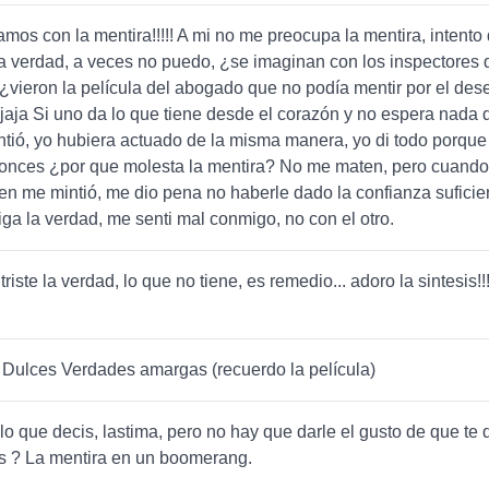
mos con la mentira!!!!! A mi no me preocupa la mentira, intento 
a verdad, a veces no puedo, ¿se imaginan con los inspectores 
vieron la película del abogado que no podía mentir por el des
jajaja Si uno da lo que tiene desde el corazón y no espera nada de
intió, yo hubiera actuado de la misma manera, yo di todo porque
tonces ¿por que molesta la mentira? No me maten, pero cuando
en me mintió, me dio pena no haberle dado la confianza suficie
ga la verdad, me senti mal conmigo, no con el otro.
riste la verdad, lo que no tiene, es remedio... adoro la sintesis!!
 Dulces Verdades amargas (recuerdo la película)
lo que decis, lastima, pero no hay que darle el gusto de que te 
s ? La mentira en un boomerang.