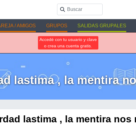
REJA / AMIGOS
GRUPOS
SALIDAS GRUPALES
Accedé con tu usuario y clave
o crea una cuenta gratis.
d lastima , la mentira n
rdad lastima , la mentira nos 