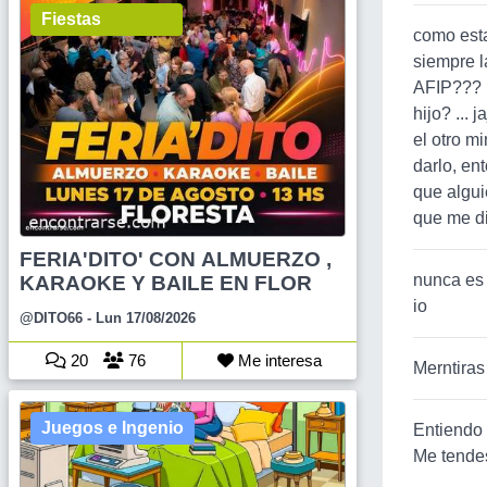
Fiestas
como esta
siempre l
AFIP??? ¿
hijo? ... 
el otro m
darlo, en
que algui
que me di
FERIA'DITO' CON ALMUERZO ,
nunca es t
KARAOKE Y BAILE EN FLOR
io
@DITO66
- Lun 17/08/2026
20
76
Me interesa
Merntiras
Juegos e Ingenio
Entiendo 
Me tende