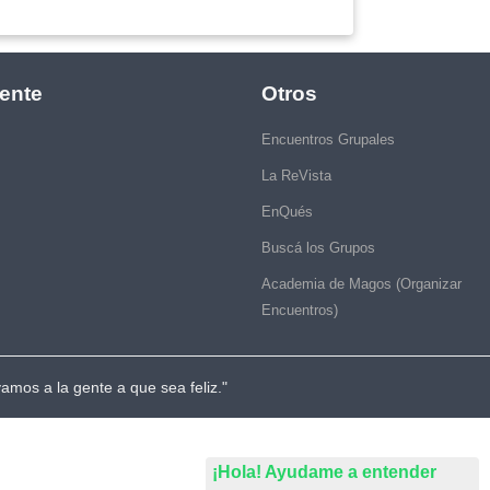
ente
Otros
Encuentros Grupales
La ReVista
EnQués
Buscá los Grupos
Academia de Magos (Organizar
Encuentros)
vamos a la gente a que sea feliz."
¡Hola! Ayudame a entender