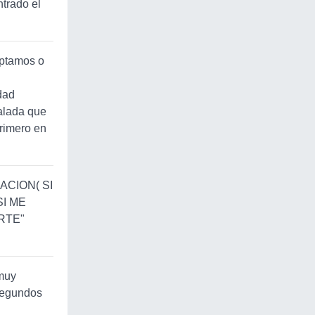
trado el
eptamos o
dad
alada que
primero en
CION( SI
SI ME
RTE"
 muy
 segundos