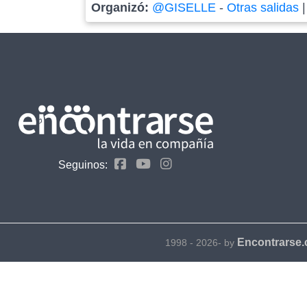
Organizó:
@GISELLE
-
Otras salidas
Seguinos:
Encontrarse
1998 - 2026- by