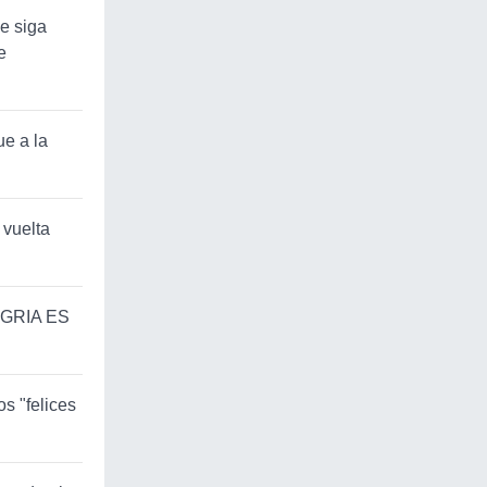
ue siga
e
ue a la
 vuelta
GRIA ES
s "felices