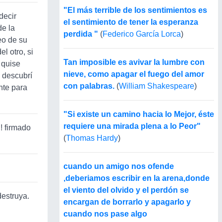
"El más terrible de los sentimientos es
decir
el sentimiento de tener la esperanza
de la
perdida "
(
Federico García Lorca
)
eo de su
l otro, si
Tan imposible es avivar la lumbre con
 quise
nieve, como apagar el fuego del amor
 descubrí
con palabras.
(
William Shakespeare
)
nte para
"Si existe un camino hacia lo Mejor, éste
requiere una mirada plena a lo Peor"
!! firmado
(
Thomas Hardy
)
cuando un amigo nos ofende
,deberiamos escribir en la arena,donde
el viento del olvido y el perdón se
destruya.
encargan de borrarlo y apagarlo y
cuando nos pase algo