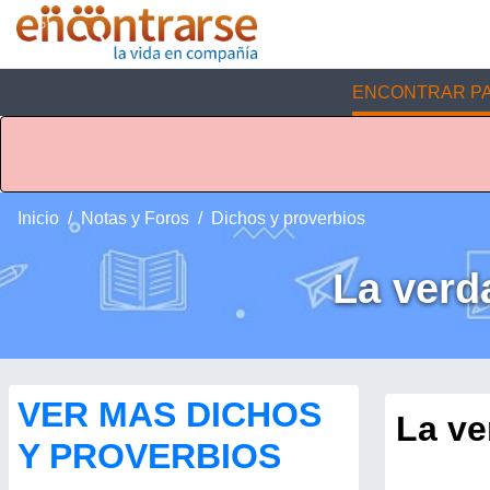
ENCONTRAR PA
Inicio
Notas y Foros
Dichos y proverbios
La verda
VER MAS DICHOS
La ve
Y PROVERBIOS