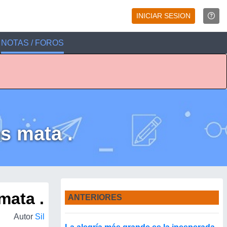
INICIAR SESION
NOTAS / FOROS
os mata .
mata .
ANTERIORES
Autor
Sil