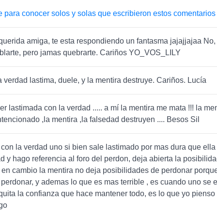
e para conocer solos y solas que escribieron estos comentarios
 querida amiga, te esta respondiendo un fantasma jajajjajaa No,
blarte, pero jamas quebrarte. Cariños YO_VOS_LILY
a verdad lastima, duele, y la mentira destruye. Cariños. Lucía
er lastimada con la verdad ..... a mí la mentira me mata !!! la me
tencionado ,la mentira ,la falsedad destruyen .... Besos Sil
con la verdad uno si bien sale lastimado por mas dura que ella 
ad y hago referencia al foro del perdon, deja abierta la posibilid
 en cambio la mentira no deja posibilidades de perdonar porqu
perdonar, y ademas lo que es mas terrible , es cuando uno se e
 quita la confianza que hace mantener todo, es lo que yo pienso 
go