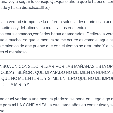
ana voy a seguir tu consejo,QLP,justo ahora que le había encon
tido y hasta didáctico...!!! ;o)
a la verdad siempre se la enfrenta solos,la descubrimos,la ac
partimos y debatimos. La mentira nos encuentra
os,entusiasmados,confiados hasta enamorados. Prefiero la ver
uela mucho. Ya que la mentira se me ocurre es como el agua s
s cimientos de ese puente que con el tiempo se derrumba.Y el 
es el mentiroso.
 SUA UN CONSEJO: REZAR POR LAS MAÑANAS ESTA ORA
OLICA) " SEÑOR , QUE MI AMADO NO ME MIENTA NUNCA 
, QUE NO ME ENTERE, Y SI ME ENTERO QUE NO ME IMPO
 DE LA MIREYA
una cruel verdad a una mentira piadoza, se pone en juego algo
e para mi LA CONFIANZA, la cual tarda años es construirse y
rse