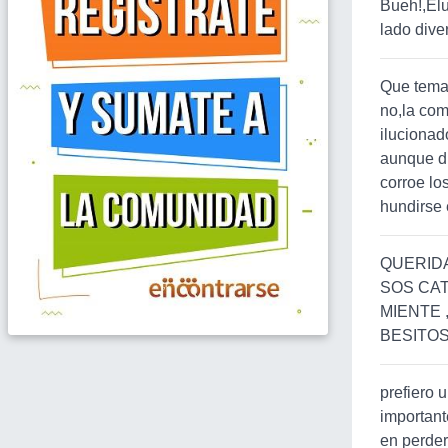
Bueh!,Elu
lado diver
Que tema 
no,la com
ilucionad
aunque d
corroe lo
hundirse 
QUERIDA
SOS CAT
MIENTE 
BESITOS
prefiero 
important
en perde