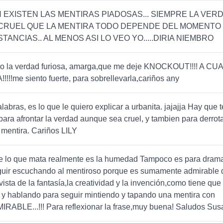
 EXISTEN LAS MENTIRAS PIADOSAS... SIEMPRE LA VER
CRUEL QUE LA MENTIRA TODO DEPENDE DEL MOMENTO 
TANCIAS.. AL MENOS ASI LO VEO YO.....DIRIA NIEMBRO
ero la verdad furiosa, amarga,que me deje KNOCKOUT!!!! A C
!!!me siento fuerte, para sobrellevarla,cariños any
labras, es lo que le quiero explicar a urbanita. jajajja Hay que 
 para afrontar la verdad aunque sea cruel, y tambien para derrot
 mentira. Cariños LILY
ue lo que mata realmente es la humedad Tampoco es para drama
guir escuchando al mentiroso porque es sumamente admirable 
vista de la fantasía,la creatividad y la invención,como tiene que
y hablando para seguir mintiendo y tapando una mentira con
MIRABLE...!!! Para reflexionar la frase,muy buena! Saludos Su