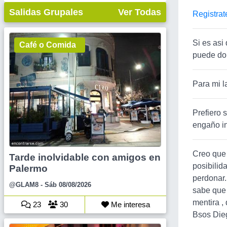
Salidas Grupales
Ver Todas
Registrat
Si es asi
Café o Comida
puede do
Para mi l
Prefiero s
engaño in
Creo que 
Tarde inolvidable con amigos en
posibilid
Palermo
perdonar.
@GLAM8
- Sáb 08/08/2026
sabe que 
mentira ,
23
30
Me interesa
Bsos Die