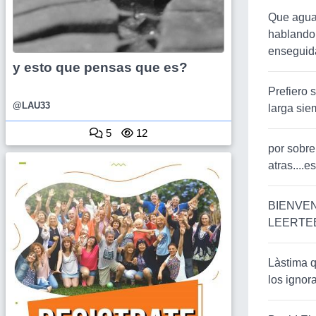
Que aguan
hablando 
enseguida
y esto que pensas que es?
Prefiero 
@LAU33
larga sie
5
12
por sobre
atras....
BIENVEN
LEERTE
Làstima q
los ignora