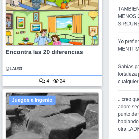
TAMBIEN
MENOS 
SIRCUNS
Yo prefi
MENTIRA!!
Encontra las 20 diferencias
Sabias pa
@LAU33
fortaleza
4
24
cualquier
...creo q
Juegos e Ingenio
adoro se
punto de 
hablando 
otra...AD