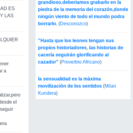
grandioso,deberiamos grabarlo en la
DAD ES
piedra de la memoria del corazón,donde
Y LAS
ningún viento de todo el mundo podra
borrarlo.
(
Desconozco
)
UALQUIER
"Hasta que los leones tengan sus
propios historiadores, las historias de
cacería seguirán glorificando al
cazador"
(
Proverbio Africano
)
tener
ar a
la sensualidad es la màxima
movilizaciòn de los sentidos
(
Milan
Kundera
)
tizar,pero
desde el
 seguir
sana