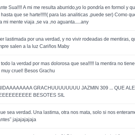
te Sua!!!! A mi me resulta aburrido,yo lo pondría en formol y q
hasta que se harte!!!!!( para las analiticas ,puede ser) Como qu
 mi mente viaja ,se va ,no aguanta.....any
ser lastimada por una verdad, y no vivir rodeadas de mentiras, q
mpre salen a la luz Cariños Maby
 todo la verdad por mas dolorosa que sea!!!!! la mentira no tiene
es muy cruel! Besos Grachu
IDAAAAAAAA GRACHUUUUUUUU JAZMIN 309 ... QUE ALE
EEEEEEEEEE BESOTES SIL
ue sea verdad. Una lastima, otra nos mata, solo si nos enteramo
ntes" jajajajajaja