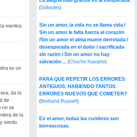
La alegría más grande es la inesperada.
(
Sófocles
)
Sin un amor, la vida no se llama vida /
 la mentira
Sin un amor le falta fuerza al corazòn
/Sin un amor el alma muere derrotada /
desesperada en el dolor / sacrificada
sin razòn / Sin un amor no hay
salvaciòn ...
(
Chucho Navarro
)
ntira es un
PARA QUE REPETIR LOS ERRORES
ANTIGUOS, HABIENDO TANTOS
sea, da la
ERRORES NUEVOS QUE COMETER?
ad de
(
Bertrand Russell
)
e no se
ntera de la
En el amor, todas las cumbres son
y siento.
borrascosas.