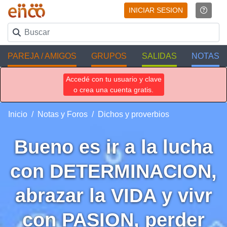
INICIAR SESION
PAREJA / AMIGOS
GRUPOS
SALIDAS
NOTAS
Accedé con tu usuario y clave
o crea una cuenta gratis.
Inicio
Notas y Foros
Dichos y proverbios
Bueno es ir a la lucha
con DETERMINACION,
abrazar la VIDA y vivr
con PASION, perder