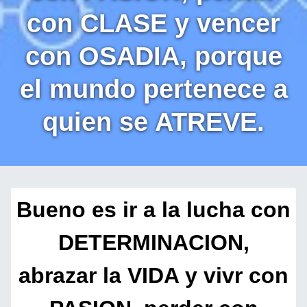
con CLASE y vencer
con OSADIA, porque
el mundo pertenece a
quien se ATREVE.
Bueno es ir a la lucha con
DETERMINACION,
abrazar la VIDA y vivr con