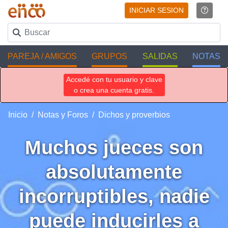
INICIAR SESION
PAREJA / AMIGOS
GRUPOS
SALIDAS
NOTAS
Accedé con tu usuario y clave
o crea una cuenta gratis.
Inicio
Notas y Foros
Dichos y proverbios
Muchos jueces son
absolutamente
incorruptibles, nadie
puede inducirles a