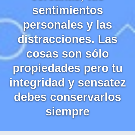
sentimientos
personales y las
distracciones. Las
cosas son sólo
propiedades pero tu
integridad y sensatez
debes conservarlos
siempre