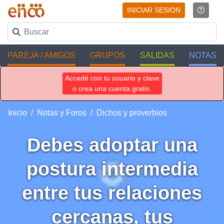
INICIAR SESION
PAREJA / AMIGOS
GRUPOS
SALIDAS
NOTAS
Accedé con tu usuario y clave
o crea una cuenta gratis.
Inicio
Notas y Foros
Dichos y proverbios
Debes adoptar una
postura intermedia
entre tus relaciones
cercanas, tus