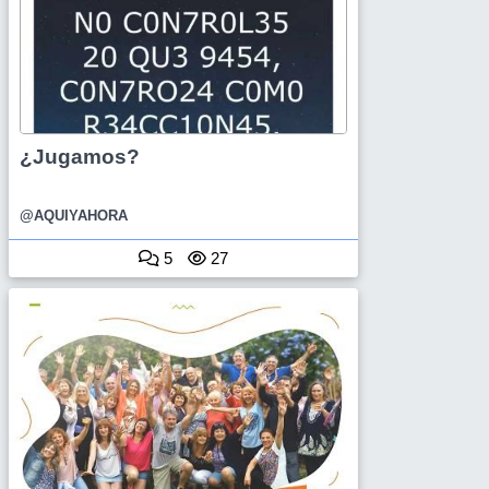
¿Jugamos?
@AQUIYAHORA
5
27