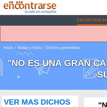
ENCONTRAR PA
Inicio
Notas y Foros
Dichos y proverbios
"NO ES UNA GRAN CA
S
VER MAS DICHOS
"