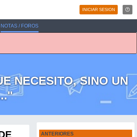
INICIAR SESION
NOTAS / FOROS
E NECESITO, SINO UN
."
DE
ANTERIORES