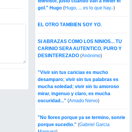
televisor, justo cuando van a meter el
gol." Hugo
(
Hugo, ... es lo que hay.-
)
EL OTRO TAMBIEN SOY YO.
SI ABRAZAS COMO LOS NINIOS... TU
CARINIO SERA AUTENTICO, PURO Y
DESINTEREZADO
(
Anónimo
)
"Vivir sin tus caricias es mucho
desamparo; vivir sin tus palabras es
mucha soledad; vivir sin tu amoroso
mirar, ingenuo y claro, es mucha
oscuridad..."
(
Amado Nervo
)
"No llores porque ya se termino, sonrie
porque sucedio."
(
Gabriel Garcia
Marquez
)