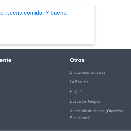
lo .buena comida. Y buena
ente
Otros
Encuentros Grupales
La ReVista
EnQués
Buscá los Grupos
Academia de Magos (Organizar
Encuentros)