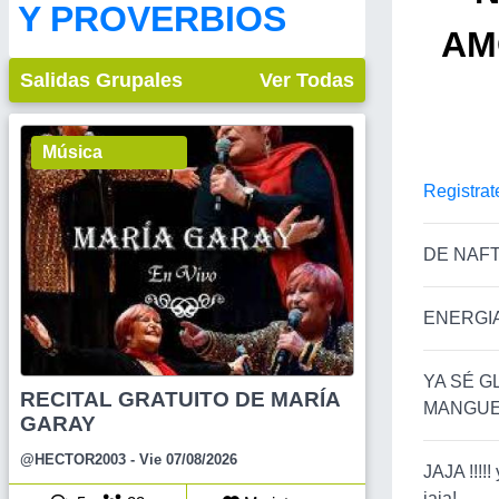
Y PROVERBIOS
AM
Salidas Grupales
Ver Todas
Música
Registrat
DE NAFT
ENERGIA
YA SÉ G
RECITAL GRATUITO DE MARÍA
MANGUE
GARAY
@HECTOR2003
- Vie 07/08/2026
JAJA !!!!
jaja!