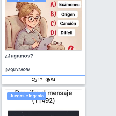
¿Jugamos?
@AQUIYAHORA
17
54
Juegos e Ingenio