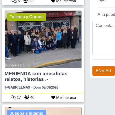
5
23
Me interesa
Ana pued
Talleres y Cursos
ENVIAR
MERIENDA con anecdotas
relatos, historias .-
@GABRIELMAX
- Dom 09/08/2026
17
40
Me interesa
Juegos e Ingenio