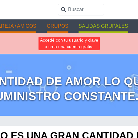
REJA / AMIGOS
GRUPOS
SALIDAS GRUPALES
Accedé con tu usuario y clave
o crea una cuenta gratis.
NTIDAD DE AMOR LO QU
UMINISTRO CONSTANTE..
NO ES UNA GRAN CANTIDAD 