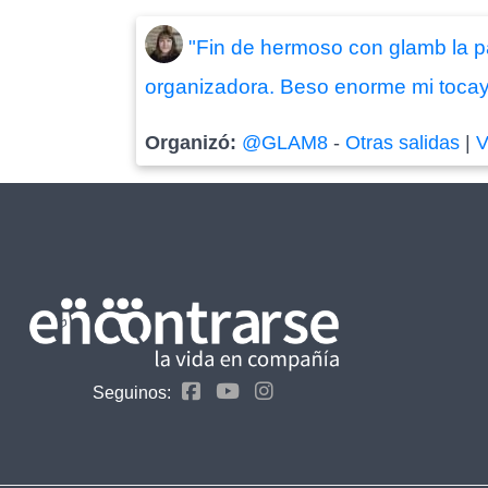
"Fin de hermoso con glamb la 
organizadora. Beso enorme mi tocay
Organizó:
@GLAM8
-
Otras salidas
|
V
Seguinos: