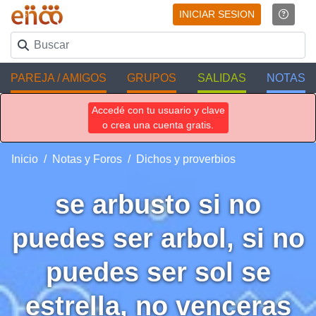
INICIAR SESION
PAREJA / AMIGOS
GRUPOS
SALIDAS
NOTAS
Accedé con tu usuario y clave
o crea una cuenta gratis.
Inicio
Notas y Foros
Dichos y proverbios
se arbusto si no
puedes ser arbol, si no
puedes ser sol se
estrella, no venceras