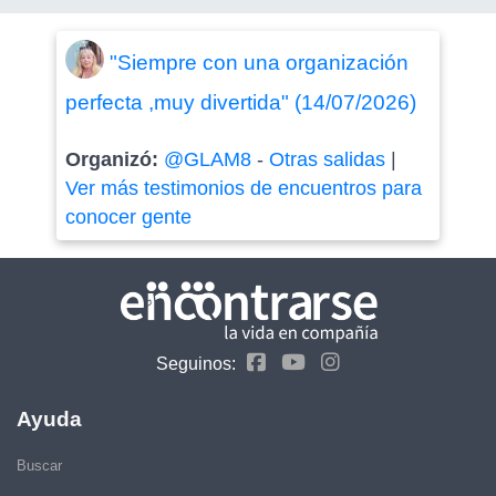
"Siempre con una organización
perfecta ,muy divertida" (14/07/2026)
Organizó:
@GLAM8
-
Otras salidas
|
Ver más testimonios de encuentros para
conocer gente
Seguinos:
Ayuda
Buscar