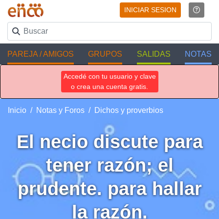
INICIAR SESION
PAREJA / AMIGOS
GRUPOS
SALIDAS
NOTAS
Accedé con tu usuario y clave
o crea una cuenta gratis.
Inicio
Notas y Foros
Dichos y proverbios
El necio discute para
tener razón; el
prudente. para hallar
la razón.