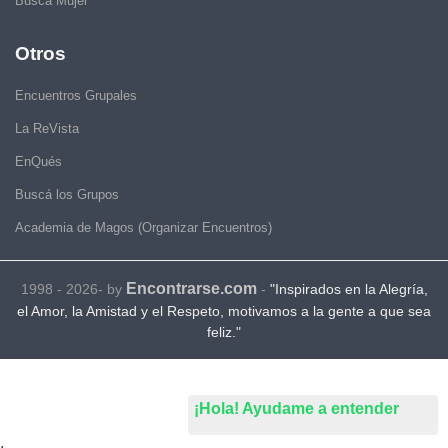
Busca Mujer
Otros
Encuentros Grupales
La ReVista
EnQués
Buscá los Grupos
Academia de Magos (Organizar Encuentros)
Encontrarse.com
1998 - 2026- by
-
"Inspirados en la Alegría,
el Amor, la Amistad y el Respeto, motivamos a la gente a que sea
feliz."
¡Hola! Ayudame a entender
.