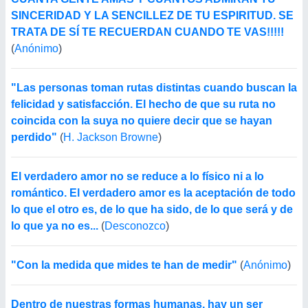
SINCERIDAD Y LA SENCILLEZ DE TU ESPIRITUD. SE
TRATA DE SÍ TE RECUERDAN CUANDO TE VAS!!!!!
(
Anónimo
)
"Las personas toman rutas distintas cuando buscan la
felicidad y satisfacción. El hecho de que su ruta no
coincida con la suya no quiere decir que se hayan
perdido"
(
H. Jackson Browne
)
El verdadero amor no se reduce a lo físico ni a lo
romántico. El verdadero amor es la aceptación de todo
lo que el otro es, de lo que ha sido, de lo que será y de
lo que ya no es...
(
Desconozco
)
"Con la medida que mides te han de medir"
(
Anónimo
)
Dentro de nuestras formas humanas, hay un ser