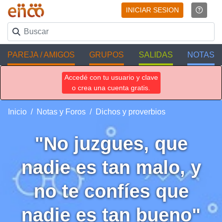
INICIAR SESION
PAREJA / AMIGOS
GRUPOS
SALIDAS
NOTAS
Accedé con tu usuario y clave
o crea una cuenta gratis.
Inicio
Notas y Foros
Dichos y proverbios
"No juzgues, que
nadie es tan malo, y
no te confíes que
nadie es tan bueno"