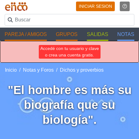
INICIAR SESION
PAREJA / AMIGOS
GRUPOS
SALIDAS
NOTAS
Accedé con tu usuario y clave
o crea una cuenta gratis.
Inicio
Notas y Foros
Dichos y proverbios
"El hombre es más su
biografía que su
biología".