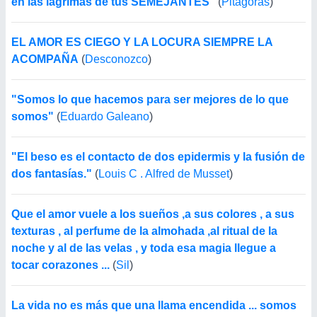
en las lagrimas de tus SEMEJANTES"
(
Pitágoras
)
EL AMOR ES CIEGO Y LA LOCURA SIEMPRE LA
ACOMPAÑA
(
Desconozco
)
"Somos lo que hacemos para ser mejores de lo que
somos"
(
Eduardo Galeano
)
"El beso es el contacto de dos epidermis y la fusión de
dos fantasías."
(
Louis C . Alfred de Musset
)
Que el amor vuele a los sueños ,a sus colores , a sus
texturas , al perfume de la almohada ,al ritual de la
noche y al de las velas , y toda esa magia llegue a
tocar corazones ...
(
Sil
)
La vida no es más que una llama encendida ... somos