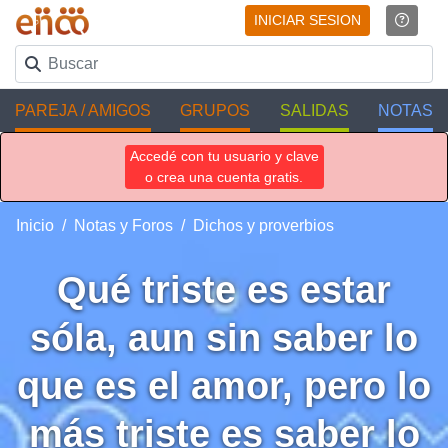
INICIAR SESION
PAREJA / AMIGOS
GRUPOS
SALIDAS
NOTAS
Accedé con tu usuario y clave
o crea una cuenta gratis.
Inicio
Notas y Foros
Dichos y proverbios
Qué triste es estar
sóla, aun sin saber lo
que es el amor, pero lo
más triste es saber lo