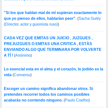
"Si los que hablan mal de mí supieran exactamente lo
que yo pienso de ellos, hablarían peor".
(
Sacha Guitry
(Director, actor y guionista ruso)
)
CADA VEZ QUE EMITAS UN JUICIO , JUZGUES ,
PREJUZGUES O EMITAS UNA CRITICA , ESTÀS
ENVIANDO ALGO QUE TERMINARA POR VOLVERTE
A TÍ !
(
Anónimo
)
Lo esencial esta en el alma y el corazón, lo jodido es la
vida
(
Conversu
)
Escoger un camino significa abandonar otros. Si
pretendes recorrer todos los caminos posibles
acabarás no corriendo ninguno.
(
Paulo Coelho
)