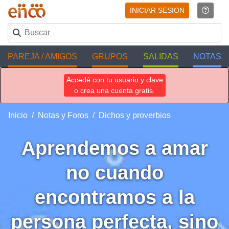
INICIAR SESION
PAREJA / AMIGOS
GRUPOS
SALIDAS
NOTAS
Accedé con tu usuario y clave
o crea una cuenta gratis.
Inicio
Notas y Foros
Dichos y proverbios
Aprendemos a amar
no cuando
encontramos a la
persona perfecta, sino