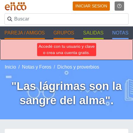
INICIAR SESION
PAREJA / AMIGOS
GRUPOS
SALIDAS
NOTAS
Accedé con tu usuario y clave
o crea una cuenta gratis.
Inicio
Notas y Foros
Dichos y proverbios
"Las lágrimas son la
sangre del alma".