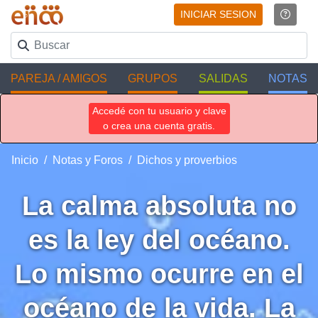
INICIAR SESION
PAREJA / AMIGOS
GRUPOS
SALIDAS
NOTAS
Accedé con tu usuario y clave
o crea una cuenta gratis.
Inicio
Notas y Foros
Dichos y proverbios
La calma absoluta no
es la ley del océano.
Lo mismo ocurre en el
océano de la vida. La