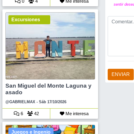
0
4
Me interesa
sentir dese
Excursiones
ENVIAR
San Miguel del Monte Laguna y
asado
@GABRIELMAX
- Sáb 17/10/2026
6
42
Me interesa
Juegos e Ingenio