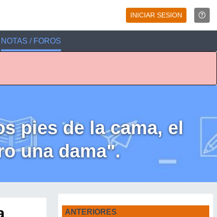
INICIAR SESION
NOTAS / FOROS
os pies de la cama, el
ero una dama".
a
ANTERIORES