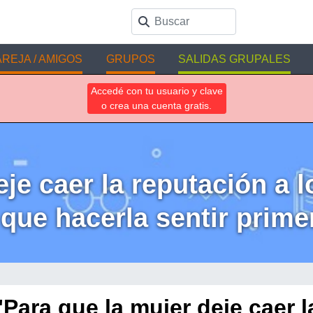
REJA / AMIGOS
GRUPOS
SALIDAS GRUPALES
Accedé con tu usuario y clave
o crea una cuenta gratis.
je caer la reputación a l
que hacerla sentir prim
"Para que la mujer deje caer l