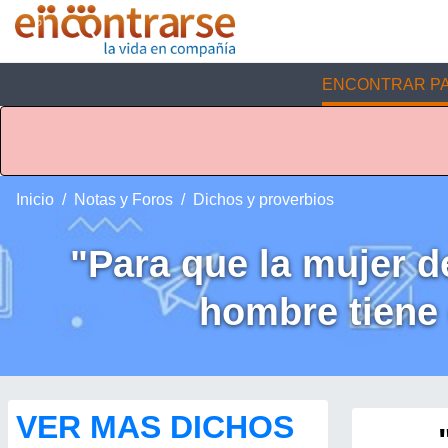
ENCONTRAR PA
Inicio
Notas y Foros
Dichos y proverbios
"Para que la mujer de
hombre tiene 
VER MAS DICHOS