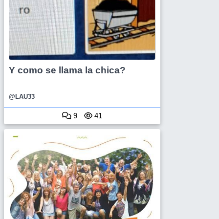
Y como se llama la chica?
@LAU33
9
41