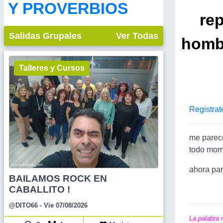
Y PROVERBIOS
rep
Salidas Grupales
Ver Todas
hombr
Talleres y Cursos
Registrat
me parece
todo mome
ahora par
BAILAMOS ROCK EN
CABALLITO !
@DITO66
- Vie 07/08/2026
La palabra 