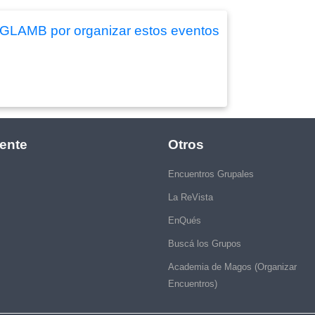
ias GLAMB por organizar estos eventos
ente
Otros
Encuentros Grupales
La ReVista
EnQués
Buscá los Grupos
Academia de Magos (Organizar
Encuentros)