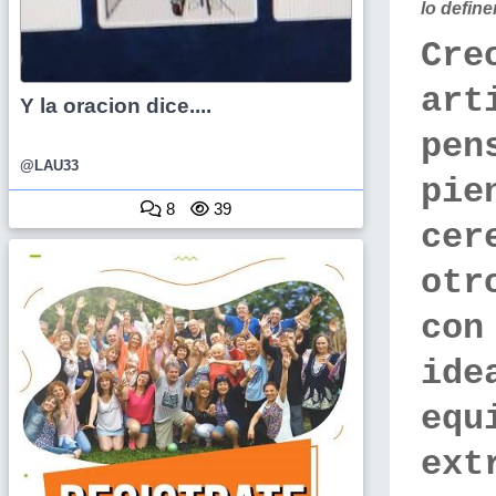
lo defin
Cre
art
Y la oracion dice....
pen
@LAU33
pie
8
39
cer
otr
con
ide
equ
ext