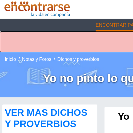
ENCONTRAR PA
Inicio
Notas y Foros
Dichos y proverbios
Yo no pinto lo q
VER MAS DICHOS
Yo 
Y PROVERBIOS