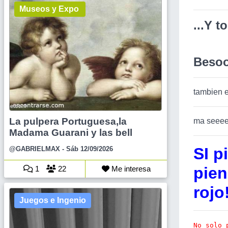
Museos y Expo
...Y t
Besoo
tambien e
La pulpera Portuguesa,la
ma seee
Madama Guarani y las bell
SI p
@GABRIELMAX
- Sáb 12/09/2026
pien
1
22
Me interesa
rojo
Juegos e Ingenio
No solo 