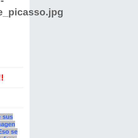
!
e sus
magen
 Eso se