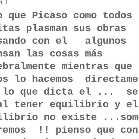
en
!
o que Picaso como todos 
itas plasman sus obras
sando con el
algunos
nsan las cosas más
ebralmente mientras que
os lo hacemos directame
 lo que dicta el
... se
al tener equilibrio y el
ilibrio no existe ...som
remos !! pienso que con