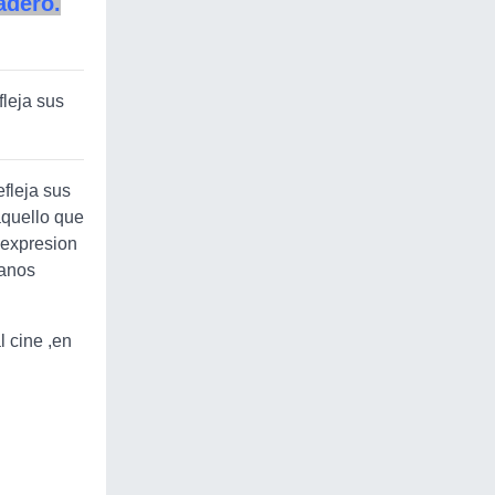
adero.
leja sus
efleja sus
aquello que
a expresion
manos
l cine ,en