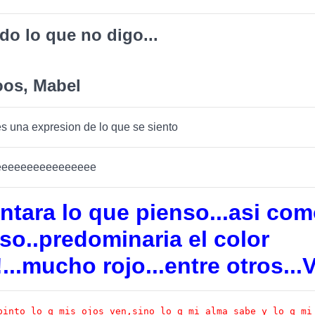
odo lo que no digo...
os, Mabel
s una expresion de lo que se siento
eeeeeeeeeeeeeeee
intara lo que pienso...asi com
so..predominaria el color
!...mucho rojo...entre otros...V
pinto lo q mis ojos ven,sino lo q mi alma sabe y lo q mi