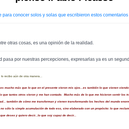
e para conocer solos y solas que escribieron estos comentarios
ntre otras cosas, es una opinión de la realidad.
ad pasa por nuestras percepciones, expresarlas ya es un segun
lo recibo aún de otra manera...
to es mucho más que lo que en el presente vieron mis ojos...es también lo que vienen viend
e lo que tantos otros vieron y me han contado. Mucho más de lo que me hicieron sentir los t
dad... también de cómo me transforman y vienen transformando los hechos del mundo enor
no sólo la simple acumulación de todo eso, sino elaborado con un propósito: lo que recla
 que deseo y quiero decir...lo que soy capaz de decir...