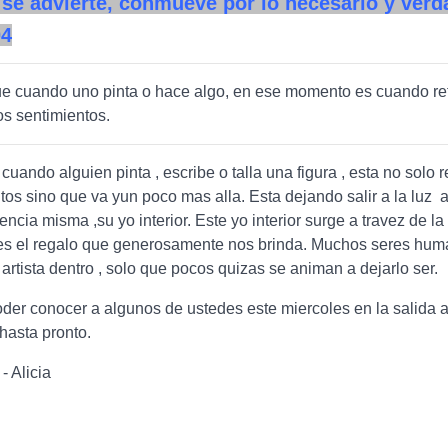
 se advierte, conmueve por lo necesario y verd
04
e cuando uno pinta o hace algo, en ese momento es cuando ref
s sentimientos.
cuando alguien pinta , escribe o talla una figura , esta no solo r
tos sino que va yun poco mas alla. Esta dejando salir a la luz 
encia misma ,su yo interior. Este yo interior surge a travez de l
, es el regalo que generosamente nos brinda. Muchos seres hu
 artista dentro , solo que pocos quizas se animan a dejarlo ser.
der conocer a algunos de ustedes este miercoles en la salida a
hasta pronto.
- Alicia