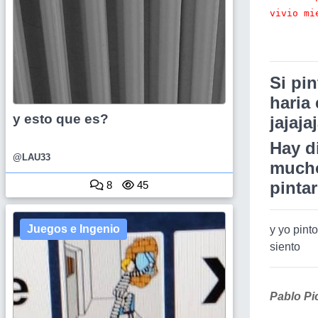
vivio mi
Si pi
haria
y esto que es?
jajaja
Hay d
@LAU33
mucho 
pinta
8
45
Juegos e Ingenio
y yo pint
siento
Pablo Pi