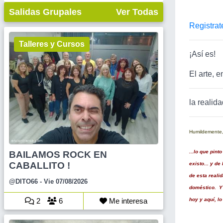
Salidas Grupales
Ver Todas
Registrat
Talleres y Cursos
¡Así es!
El arte, e
la realid
Humildemente, 
...lo que pin
BAILAMOS ROCK EN
CABALLITO !
existo... y d
de esta reali
@DITO66
- Vie 07/08/2026
doméstico. Y 
2
6
Me interesa
hoy y aquí, lo