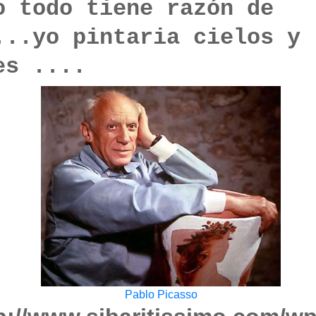
 todo tiene razón de
...yo pintaria cielos y
es ....
Pablo Picasso