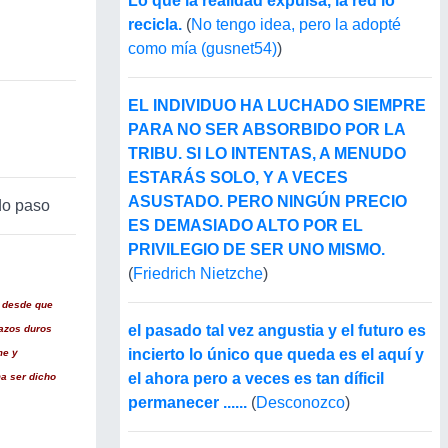
Lo que la realidad expulsa, la red lo
recicla.
(
No tengo idea, pero la adopté
como mía (gusnet54)
)
EL INDIVIDUO HA LUCHADO SIEMPRE
PARA NO SER ABSORBIDO POR LA
TRIBU. SI LO INTENTAS, A MENUDO
ESTARÁS SOLO, Y A VECES
ASUSTADO. PERO NINGÚN PRECIO
do paso
ES DEMASIADO ALTO POR EL
PRIVILEGIO DE SER UNO MISMO.
(
Friedrich Nietzche
)
o desde que
el pasado tal vez angustia y el futuro es
razos duros
incierto lo único que queda es el aquí y
me y
el ahora pero a veces es tan díficil
ma ser dicho
permanecer ......
(
Desconozco
)