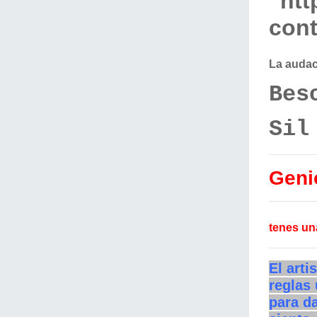
La audac
Bes
Sil
Genio
tenes un
El art
reglas
para da