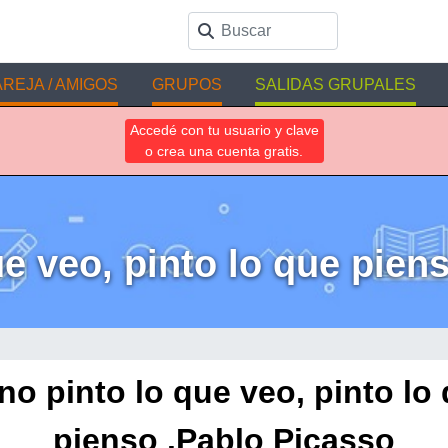
REJA / AMIGOS
GRUPOS
SALIDAS GRUPALES
Accedé con tu usuario y clave
o crea una cuenta gratis.
ue veo, pinto lo que pien
no pinto lo que veo, pinto lo
pienso .Pablo Picasso