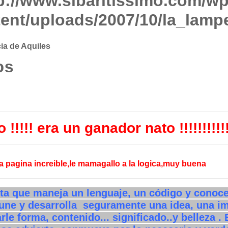
ia de Aquiles
os
 !!!!! era un ganador nato !!!!!!!!!!!
a pagina increible,le mamagallo a la logica,muy buena
ista que maneja un lenguaje, un código y conoc
 une y desarrolla seguramente una idea, una i
rle forma, contenido... significado..y belleza .