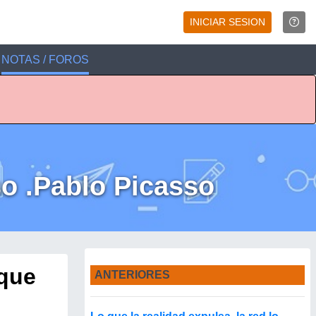
INICIAR SESION
NOTAS / FOROS
so .Pablo Picasso
 que
ANTERIORES