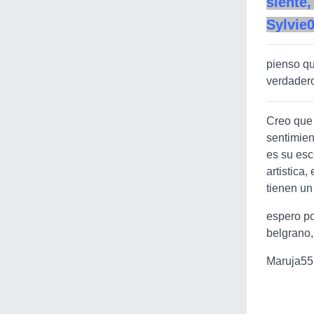
siente,
Sylvie
pienso qu
verdadero
Creo que 
sentimien
es su esc
artistica
tienen un
espero po
belgrano,
Maruja55 