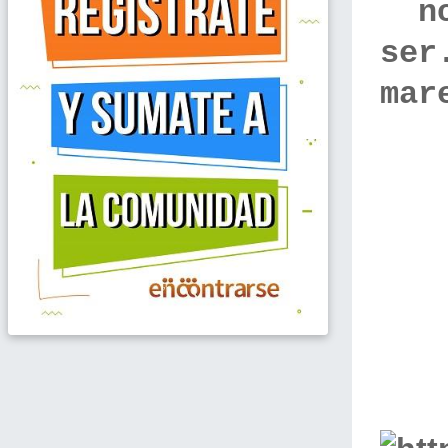
no
ser
mar