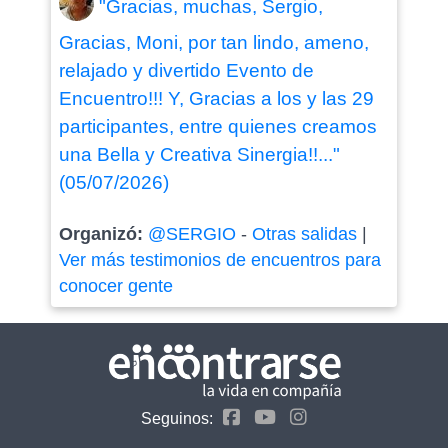
"Gracias, muchas, Sergio,
Gracias, Moni, por tan lindo, ameno,
relajado y divertido Evento de
Encuentro!!! Y, Gracias a los y las 29
participantes, entre quienes creamos
una Bella y Creativa Sinergia!!..."
(05/07/2026)
Organizó:
@SERGIO
-
Otras salidas
|
Ver más testimonios de encuentros para
conocer gente
Seguinos: