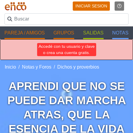
INICIAR SESION
PAREJA / AMIGOS
GRUPOS
SALIDAS
NOTAS
Accedé con tu usuario y clave
o crea una cuenta gratis.
Inicio
Notas y Foros
Dichos y proverbios
APRENDI QUE NO SE
PUEDE DAR MARCHA
ATRAS, QUE LA
ESENCIA DE LA VIDA