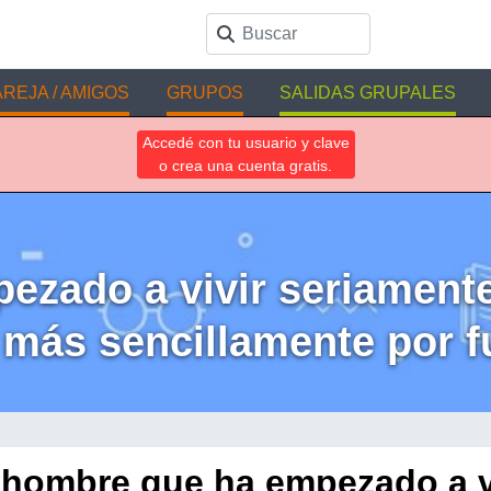
REJA / AMIGOS
GRUPOS
SALIDAS GRUPALES
Accedé con tu usuario y clave
o crea una cuenta gratis.
ezado a vivir seriamente
r más sencillamente por f
 hombre que ha empezado a v