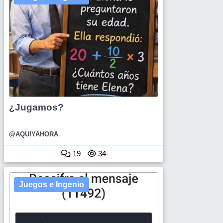
¿Jugamos?
@AQUIYAHORA
19
34
Juegos e Ingenio