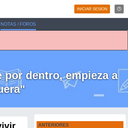
INICIAR SESION
NOTAS / FOROS
 por dentro, empieza a
uera"
ivir
ANTERIORES