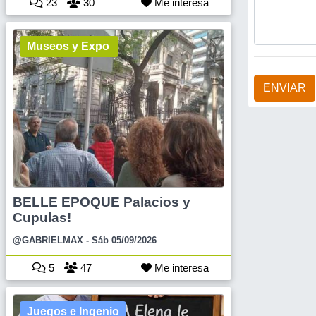
23
30
Me interesa
Museos y Expo
ENVIAR
BELLE EPOQUE Palacios y
Cupulas!
@GABRIELMAX
- Sáb 05/09/2026
5
47
Me interesa
Juegos e Ingenio