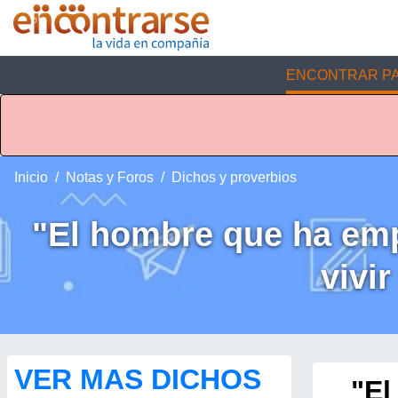
ENCONTRAR PA
Inicio
Notas y Foros
Dichos y proverbios
"El hombre que ha emp
vivi
VER MAS DICHOS
"El