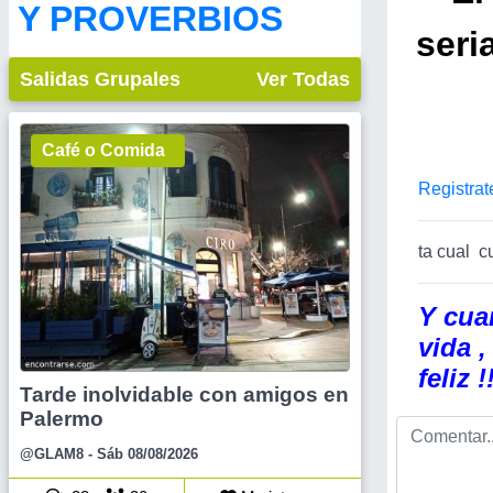
Y PROVERBIOS
seri
Salidas Grupales
Ver Todas
Café o Comida
Registrat
ta cual c
Y cua
vida 
feliz !
Tarde inolvidable con amigos en
Palermo
@GLAM8
- Sáb 08/08/2026