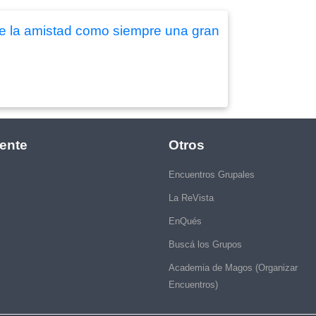
de la amistad como siempre una gran
ente
Otros
Encuentros Grupales
La ReVista
EnQués
Buscá los Grupos
Academia de Magos (Organizar
Encuentros)