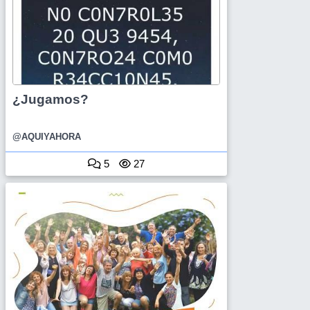
¿Jugamos?
@AQUIYAHORA
5
27