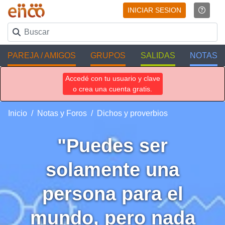
INICIAR SESION
PAREJA / AMIGOS
GRUPOS
SALIDAS
NOTAS
Accedé con tu usuario y clave
o crea una cuenta gratis.
Inicio
Notas y Foros
Dichos y proverbios
"Puedes ser
solamente una
persona para el
mundo, pero nada