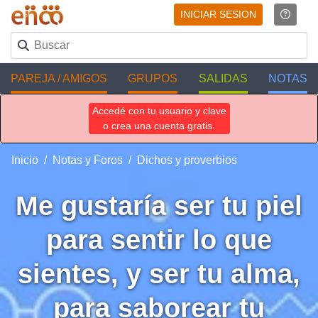
INICIAR SESION
PAREJA / AMIGOS
GRUPOS
SALIDAS
NOTAS
Accedé con tu usuario y clave
o crea una cuenta gratis.
Inicio
Notas y Foros
Dichos y proverbios
Me gustaría ser tu piel
para sentir lo que
sientes, y ser tu alma,
para saborear tu