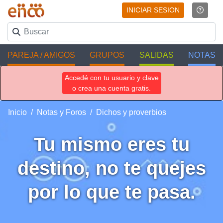
INICIAR SESION
PAREJA / AMIGOS
GRUPOS
SALIDAS
NOTAS
Accedé con tu usuario y clave
o crea una cuenta gratis.
Inicio
Notas y Foros
Dichos y proverbios
Tu mismo eres tu
destino, no te quejes
por lo que te pasa.