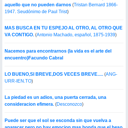
aquello que no pueden darnos
(
Tristan Bernard 1866-
1947. Seudónimo de Paul Trist
)
MAS BUSCA EN TU ESPEJO AL OTRO, AL OTRO QUE
VA CONTIGO.
(
Antonio Machado, español, 1875-1939
)
Nacemos para encontrarnos (la vida es el arte del
encuentro)Facundo Cabral
LO BUENO,SI BREVE,DOS VECES BREVE.....
(
ANG-
URR-IEN.TO
)
La piedad es un adios, una puerta cerrada, una
consideracion efimera.
(
Desconozco
)
Puede ser que el sol se esconda sin que vuelva a
aparecer pero no hay emocion mas honda que el beso