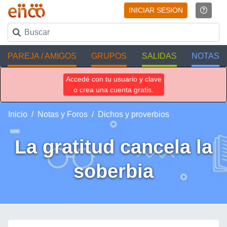
INICIAR SESION
PAREJA / AMIGOS
GRUPOS
SALIDAS
NOTAS
Accedé con tu usuario y clave
o crea una cuenta gratis.
Inicio
Notas y Foros
Dichos y proverbios
La gratitud cancela la
soberbia