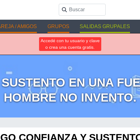
REJA / AMIGOS
GRUPOS
SALIDAS GRUPALES
Accedé con tu usuario y clave
o crea una cuenta gratis.
 SUSTENTO EN UNA FUE
HOMBRE NO INVENTO.
GO CONFIANZA Y SUSTENT