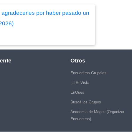
sin agradecerles por haber pasado un
/2026)
ente
Otros
Encuentros Grupales
La ReVista
EnQués
Buscá los Grupos
Academia de Magos (Organizar
Encuentros)