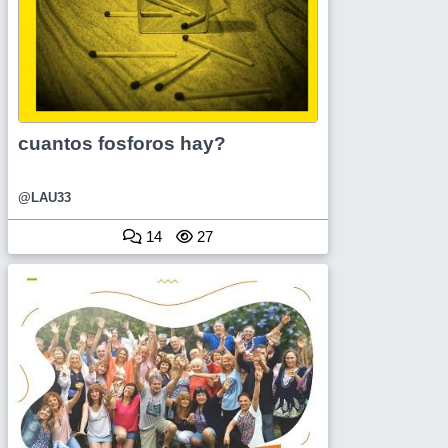
cuantos fosforos hay?
@LAU33
14
27