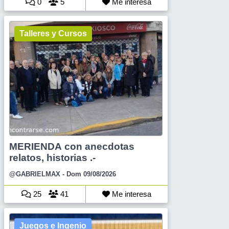
0
5
Me interesa
Talleres y Cursos
MERIENDA con anecdotas
relatos, historias .-
@GABRIELMAX
- Dom 09/08/2026
25
41
Me interesa
Juegos e Ingenio