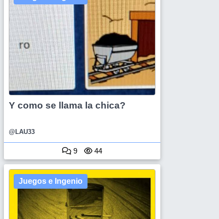
Y como se llama la chica?
@LAU33
9
44
Juegos e Ingenio