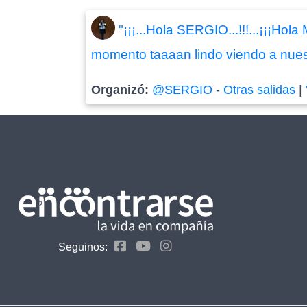
"¡¡¡...Hola SERGIO...!!!...¡¡¡H
momento taaaan lindo viendo a nuest
Organizó:
@SERGIO
-
Otras salidas
|
Seguinos: