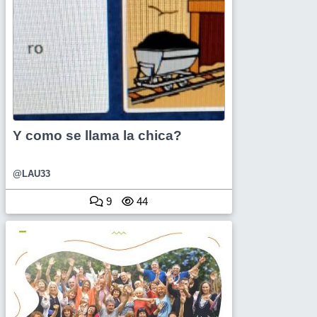
Y como se llama la chica?
@LAU33
9
44