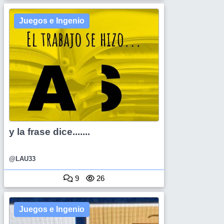
Juegos e Ingenio
y la frase dice.......
@LAU33
9
26
Juegos e Ingenio