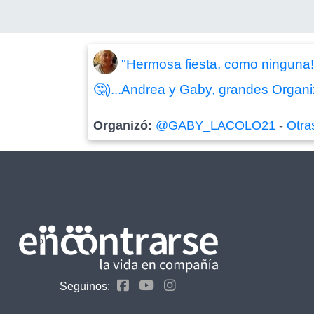
"Hermosa fiesta, como ninguna!
🤔)...Andrea y Gaby, grandes Organiza
Organizó:
@GABY_LACOLO21
-
Otra
Seguinos: