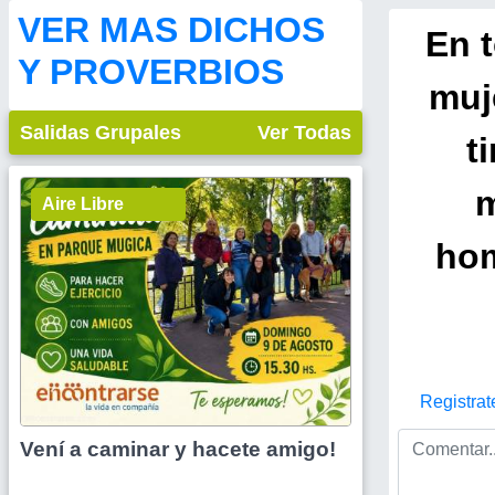
VER MAS DICHOS
En 
Y PROVERBIOS
muj
Salidas Grupales
Ver Todas
t
m
Aire Libre
hom
Registrat
Vení a caminar y hacete amigo!