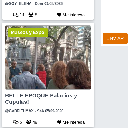
@SOY_ELENA
- Dom 09/08/2026
14
8
Me interesa
Museos y Expo
ENVIAR
BELLE EPOQUE Palacios y
Cupulas!
@GABRIELMAX
- Sáb 05/09/2026
5
48
Me interesa