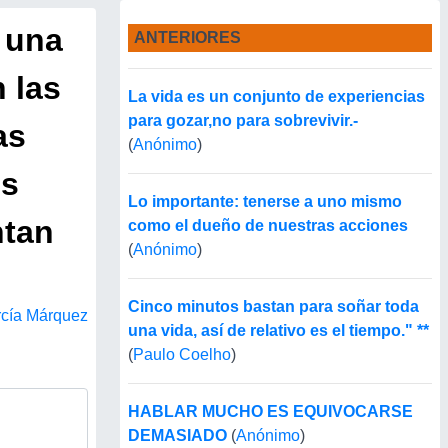
 una
ANTERIORES
 las
La vida es un conjunto de experiencias
para gozar,no para sobrevivir.-
as
(
Anónimo
)
os
Lo importante: tenerse a uno mismo
ntan
como el dueño de nuestras acciones
(
Anónimo
)
Cinco minutos bastan para soñar toda
rcía Márquez
una vida, así de relativo es el tiempo." **
(
Paulo Coelho
)
HABLAR MUCHO ES EQUIVOCARSE
DEMASIADO
(
Anónimo
)