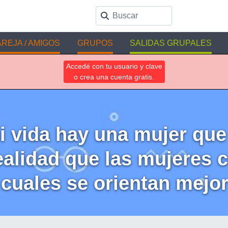
REJA / AMIGOS
GRUPOS
SALIDAS GRUPALES
Accedé con tu usuario y clave
o crea una cuenta gratis.
 vida hay una mujer que 
realidad que las mujeres
 cuales se orientan mejo