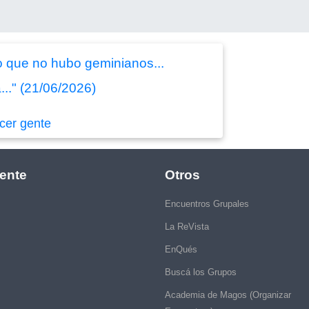
o que no hubo geminianos...
..." (21/06/2026)
cer gente
ente
Otros
Encuentros Grupales
La ReVista
EnQués
Buscá los Grupos
Academia de Magos (Organizar