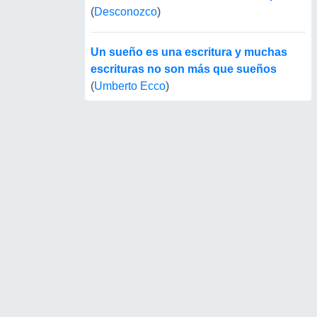
(
Desconozco
)
Un sueño es una escritura y muchas
escrituras no son más que sueños
(
Umberto Ecco
)