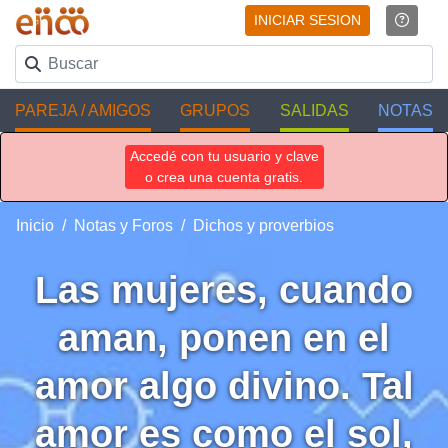
INICIAR SESION
PAREJA / AMIGOS
GRUPOS
SALIDAS
NOTAS
Accedé con tu usuario y clave
o crea una cuenta gratis.
Inicio
Notas y Foros
Dichos y proverbios
Las mujeres, cuando
aman, ponen en el
amor algo divino. Tal
amor es como el sol,