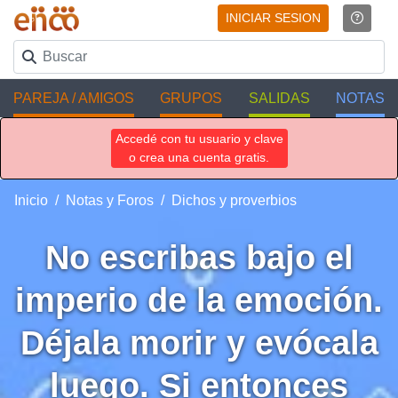
INICIAR SESION
PAREJA / AMIGOS
GRUPOS
SALIDAS
NOTAS
Accedé con tu usuario y clave
o crea una cuenta gratis.
Inicio
Notas y Foros
Dichos y proverbios
No escribas bajo el
imperio de la emoción.
Déjala morir y evócala
luego. Si entonces