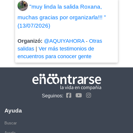
"muy linda la salida Roxana,
muchas gracias por organizarla!!! "
(13/07/2026)
Organizó:
@AQUIYAHORA
-
Otras
salidas
|
Ver más testimonios de
encuentros para conocer gente
Seguinos:
Ayuda
Buscar
Ayuda