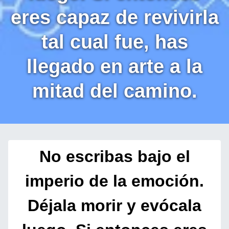
eres capaz de revivirla
tal cual fue, has
llegado en arte a la
mitad del camino.
No escribas bajo el
imperio de la emoción.
Déjala morir y evócala