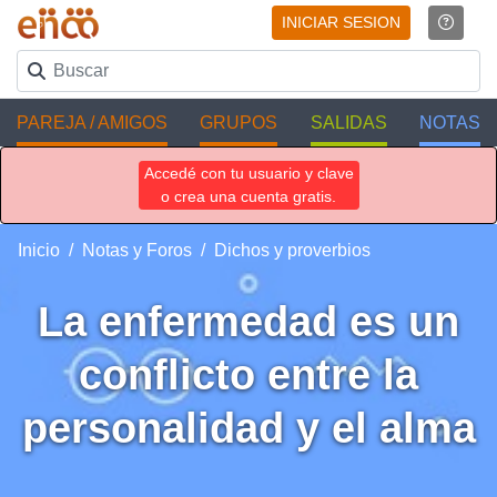
INICIAR SESION
PAREJA / AMIGOS
GRUPOS
SALIDAS
NOTAS
Accedé con tu usuario y clave
o crea una cuenta gratis.
Inicio
Notas y Foros
Dichos y proverbios
La enfermedad es un
conflicto entre la
personalidad y el alma