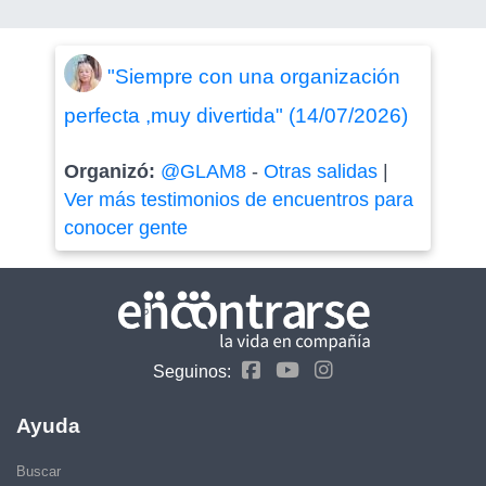
"Siempre con una organización
perfecta ,muy divertida" (14/07/2026)
Organizó:
@GLAM8
-
Otras salidas
|
Ver más testimonios de encuentros para
conocer gente
Seguinos:
Ayuda
Buscar