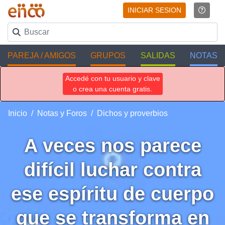
INICIAR SESION
PAREJA / AMIGOS
GRUPOS
SALIDAS
NOTAS
Accedé con tu usuario y clave
o crea una cuenta gratis.
Inicio
Notas y Foros
Dichos y proverbios
A veces nos parece
difícil luchar contra
ese espíritu de cuerpo
que se transforma en