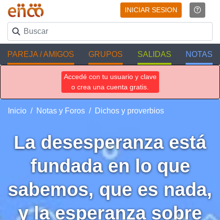
INICIAR SESION
PAREJA / AMIGOS
GRUPOS
SALIDAS
NOTAS
Accedé con tu usuario y clave
o crea una cuenta gratis.
Inicio
Notas y Foros
Dichos y proverbios
La desesperanza está
fundada en lo que
sabemos, que es nada,
y la esperanza sobre