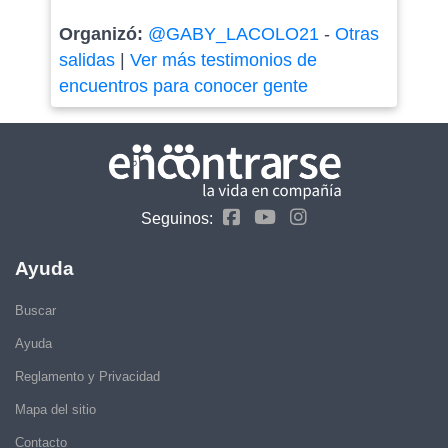
Organizó:
@GABY_LACOLO21
-
Otras
salidas
|
Ver más testimonios de
encuentros para conocer gente
Seguinos:
Ayuda
Buscar
Ayuda
Reglamento y Privacidad
Mapa del sitio
Contacto