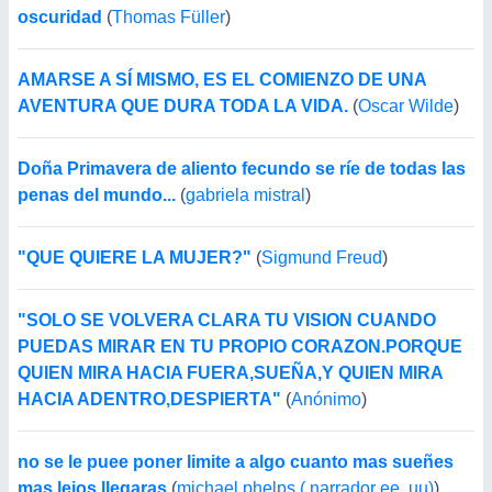
oscuridad
(
Thomas Füller
)
AMARSE A SÍ MISMO, ES EL COMIENZO DE UNA
AVENTURA QUE DURA TODA LA VIDA.
(
Oscar Wilde
)
Doña Primavera de aliento fecundo se ríe de todas las
penas del mundo...
(
gabriela mistral
)
"QUE QUIERE LA MUJER?"
(
Sigmund Freud
)
"SOLO SE VOLVERA CLARA TU VISION CUANDO
PUEDAS MIRAR EN TU PROPIO CORAZON.PORQUE
QUIEN MIRA HACIA FUERA,SUEÑA,Y QUIEN MIRA
HACIA ADENTRO,DESPIERTA"
(
Anónimo
)
no se le puee poner limite a algo cuanto mas sueñes
mas lejos llegaras
(
michael phelps ( narrador ee .uu)
)