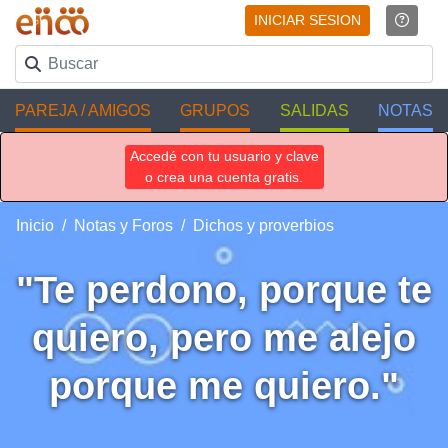
INICIAR SESION
PAREJA / AMIGOS
GRUPOS
SALIDAS
NOTAS
Accedé con tu usuario y clave
o crea una cuenta gratis.
Inicio
Notas y Foros
Dichos y proverbios
"Te perdono, porque te
quiero, pero me alejo
porque me quiero."