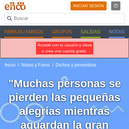
INICIAR SESION
PAREJA / AMIGOS
GRUPOS
SALIDAS
NOTAS
Accedé con tu usuario y clave
o crea una cuenta gratis.
Inicio
Notas y Foros
Dichos y proverbios
"Muchas personas se
pierden las pequeñas
alegrías mientras
aguardan la gran