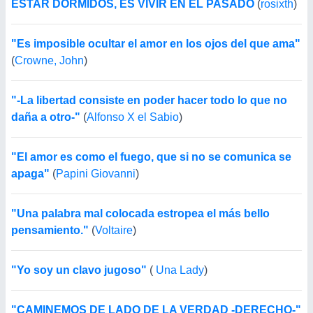
ESTAR DORMIDOS, ES VIVIR EN EL PASADO
(
rosixth
)
"Es imposible ocultar el amor en los ojos del que ama"
(
Crowne, John
)
"-La libertad consiste en poder hacer todo lo que no
daña a otro-"
(
Alfonso X el Sabio
)
"El amor es como el fuego, que si no se comunica se
apaga"
(
Papini Giovanni
)
"Una palabra mal colocada estropea el más bello
pensamiento."
(
Voltaire
)
"Yo soy un clavo jugoso"
(
Una Lady
)
"CAMINEMOS DE LADO DE LA VERDAD -DERECHO-"