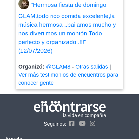
"Hermosa fiesta de domingo
GLAM,todo rico comida excelente,la
música hermosa .,bailamos mucho y
nos divertimos un montón.Todo
perfecto y organizado .!!!"
(12/07/2026)
Organizó:
@GLAM8
-
Otras salidas
|
Ver más testimonios de encuentros para
conocer gente
Seguinos: