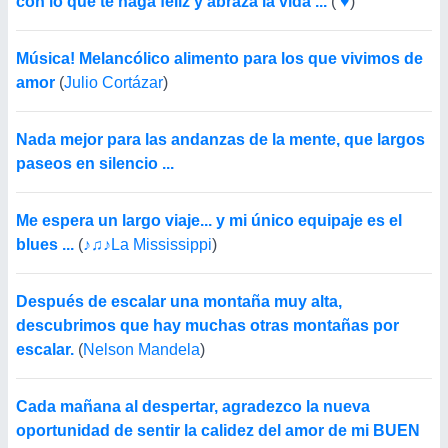
con lo que te haga felíz y abraza la vida ...
(
♥
)
Música! Melancólico alimento para los que vivimos de
amor
(
Julio Cortázar
)
Nada mejor para las andanzas de la mente, que largos
paseos en silencio ...
Me espera un largo viaje... y mi único equipaje es el
blues ...
(
♪♫♪La Mississippi
)
Después de escalar una montaña muy alta,
descubrimos que hay muchas otras montañas por
escalar.
(
Nelson Mandela
)
Cada mañana al despertar, agradezco la nueva
oportunidad de sentir la calidez del amor de mi BUEN