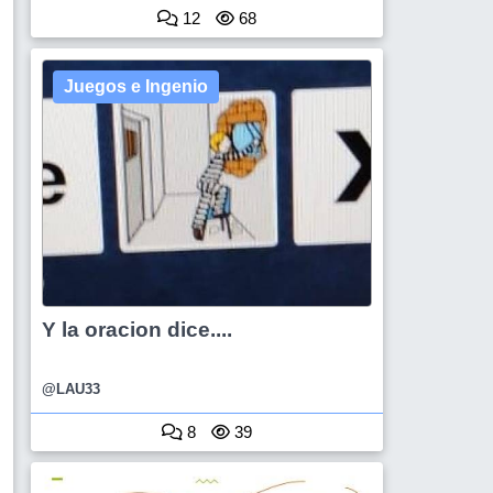
12
68
Juegos e Ingenio
Y la oracion dice....
@LAU33
8
39