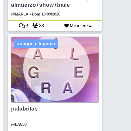
almuerzo+show+baile
@MARLA
- Dom 13/09/2026
4
33
Me interesa
Juegos e Ingenio
palabritas
@LAU33