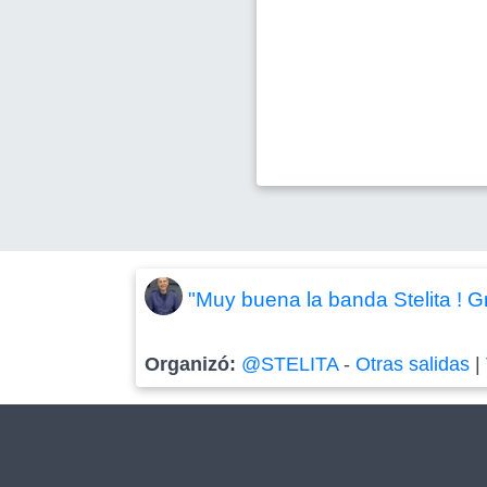
"Muy buena la banda Stelita ! G
Organizó:
@STELITA
-
Otras salidas
|