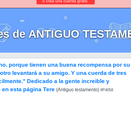
o crea una cuenta gratis.
es de ANTIGUO TESTA
no. porque tienen una buena recompensa por su
 otro levantará a su amigo. Y una cuerda de tres
ilmente." Dedicado a la gente increible y
é en esta página Tere
(Antiguo testamento)
#P4058