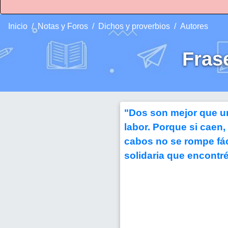
Inicio
Notas y Foros
Dichos y proverbios
Autores
Fras
"Dos son mejor que u
labor. Porque si caen,
cabos no se rompe fác
solidaria que encontr