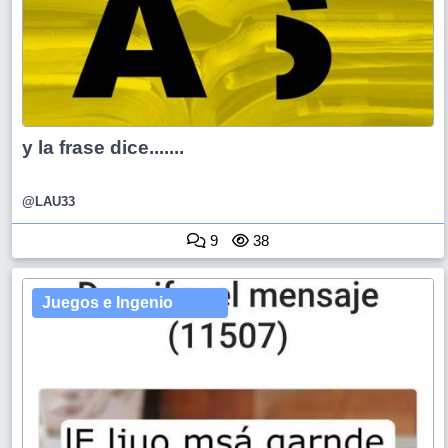
y la frase dice.......
@LAU33
9
38
Juegos e Ingenio