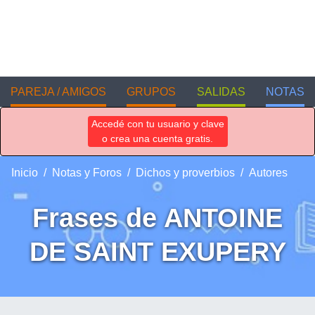
PAREJA / AMIGOS
GRUPOS
SALIDAS
NOTAS
Accedé con tu usuario y clave
o crea una cuenta gratis.
Inicio
Notas y Foros
Dichos y proverbios
Autores
Frases de ANTOINE
DE SAINT EXUPERY