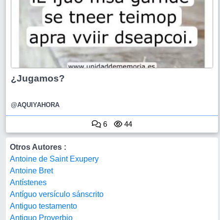
¿Jugamos?
@AQUIYAHORA
6
44
Otros Autores :
Antoine de Saint Exupery
Antoine Bret
Antístenes
Antíguo versículo sánscrito
Antiguo testamento
Antiguo Proverbio