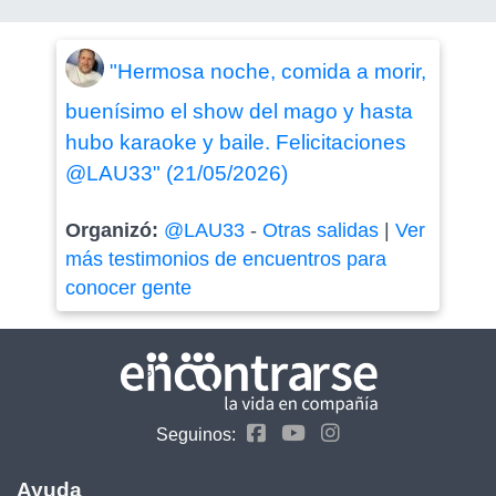
"Hermosa noche, comida a morir,
buenísimo el show del mago y hasta
hubo karaoke y baile. Felicitaciones
@LAU33" (21/05/2026)
Organizó:
@LAU33
-
Otras salidas
|
Ver
más testimonios de encuentros para
conocer gente
Seguinos:
Ayuda