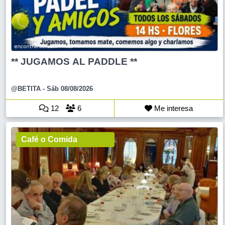
** JUGAMOS AL PADDLE **
@BETITA
- Sáb 08/08/2026
12
6
Me interesa
Café o Comida