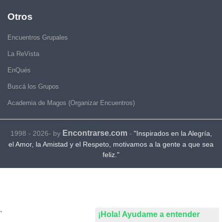
Otros
Encuentros Grupales
La ReVista
EnQués
Buscá los Grupos
Academia de Magos (Organizar Encuentros)
Encontrarse.com
1998 - 2026- by
-
"Inspirados en la Alegría,
el Amor, la Amistad y el Respeto, motivamos a la gente a que sea
feliz."
.
¡Hola! Ayudame a entender