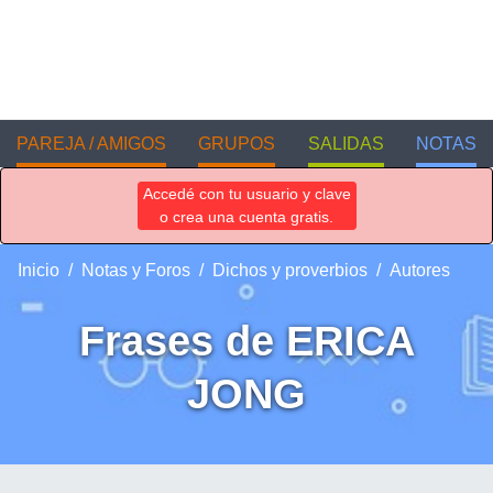
PAREJA / AMIGOS
GRUPOS
SALIDAS
NOTAS
Accedé con tu usuario y clave
o crea una cuenta gratis.
Inicio
Notas y Foros
Dichos y proverbios
Autores
Frases de ERICA
JONG