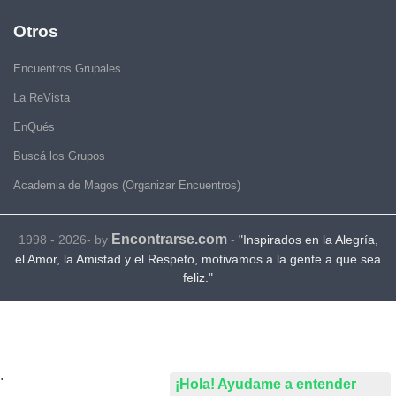
Otros
Encuentros Grupales
La ReVista
EnQués
Buscá los Grupos
Academia de Magos (Organizar Encuentros)
Encontrarse.com
1998 - 2026- by
-
"Inspirados en la Alegría,
el Amor, la Amistad y el Respeto, motivamos a la gente a que sea
feliz."
.
¡Hola! Ayudame a entender