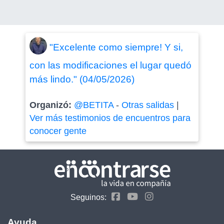
"Excelente como siempre! Y si,
con las modificaciones el lugar quedó
más lindo." (04/05/2026)
Organizó:
@BETITA
-
Otras salidas
|
Ver más testimonios de encuentros para
conocer gente
Seguinos:
Ayuda