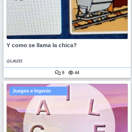
Y como se llama la chica?
@LAU33
9
44
Juegos e Ingenio