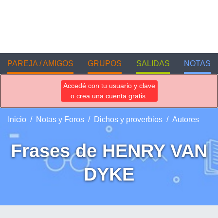
PAREJA / AMIGOS
GRUPOS
SALIDAS
NOTAS
Accedé con tu usuario y clave
o crea una cuenta gratis.
Inicio
Notas y Foros
Dichos y proverbios
Autores
Frases de HENRY VAN
DYKE