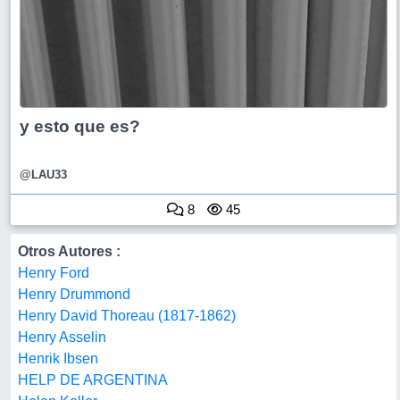
y esto que es?
@LAU33
8
45
Otros Autores :
Henry Ford
Henry Drummond
Henry David Thoreau (1817-1862)
Henry Asselin
Henrik Ibsen
HELP DE ARGENTINA