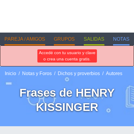
PAREJA / AMIGOS
GRUPOS
SALIDAS
NOTAS
Accedé con tu usuario y clave
o crea una cuenta gratis.
Inicio
Notas y Foros
Dichos y proverbios
Autores
Frases de HENRY
KISSINGER