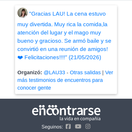
"Gracias LAU! La cena estuvo
muy divertida. Muy rica la comida,la
atención del lugar y el mago muy
bueno y gracioso. Se armó baile y se
convirtió en una reunión de amigos!
❤️ Felicitaciones!!!!" (21/05/2026)
Organizó:
@LAU33
-
Otras salidas
|
Ver
más testimonios de encuentros para
conocer gente
Seguinos: