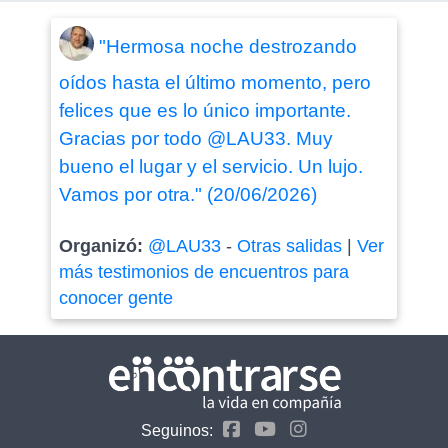
"Hermosa noche destrozando
oídos hasta el último momento, pero
felices que es lo único importante.
Gracias por todo @LAU33. Muy
bueno el lugar y el servicio. Un lujo.
Vamos por otra." (20/06/2026)
Organizó:
@LAU33
-
Otras salidas
|
Ver
más testimonios de encuentros para
conocer gente
Seguinos: