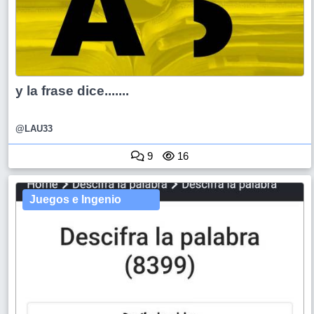
y la frase dice.......
@LAU33
9
16
Juegos e Ingenio