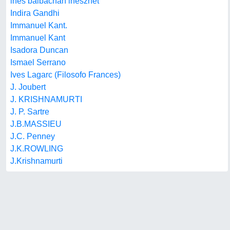
ines balbachan inesznet
Indira Gandhi
Immanuel Kant.
Immanuel Kant
Isadora Duncan
Ismael Serrano
Ives Lagarc (Filosofo Frances)
J. Joubert
J. KRISHNAMURTI
J. P. Sartre
J.B.MASSIEU
J.C. Penney
J.K.ROWLING
J.Krishnamurti