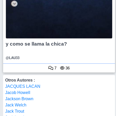
y como se llama la chica?
@LAU33
7
36
Otros Autores :
JACQUES LACAN
Jacob Howell
Jackson Brown
Jack Welch
Jack Trout