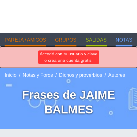
PAREJA / AMIGOS
GRUPOS
SALIDAS
NOTAS
Accedé con tu usuario y clave
o crea una cuenta gratis.
Inicio
Notas y Foros
Dichos y proverbios
Autores
Frases de JAIME
BALMES