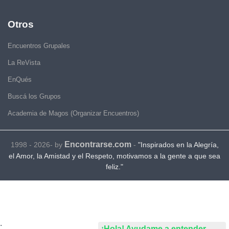
Otros
Encuentros Grupales
La ReVista
EnQués
Buscá los Grupos
Academia de Magos (Organizar Encuentros)
Encontrarse.com
1998 - 2026- by
-
"Inspirados en la Alegría,
el Amor, la Amistad y el Respeto, motivamos a la gente a que sea
feliz."
.
¡Hola! Ayudame a entender