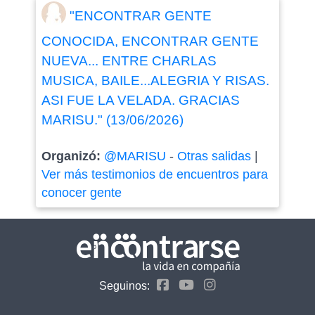
"ENCONTRAR GENTE
CONOCIDA, ENCONTRAR GENTE
NUEVA... ENTRE CHARLAS
MUSICA, BAILE...ALEGRIA Y RISAS.
ASI FUE LA VELADA. GRACIAS
MARISU." (13/06/2026)
Organizó:
@MARISU
-
Otras salidas
|
Ver más testimonios de encuentros para
conocer gente
Seguinos: