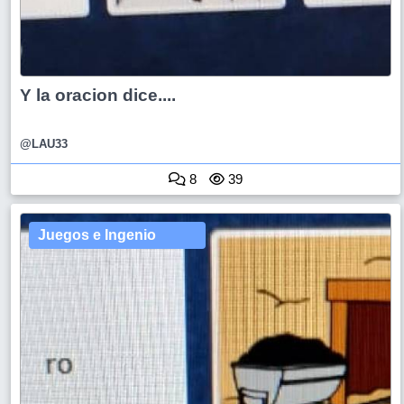
Y la oracion dice....
@LAU33
8
39
Juegos e Ingenio