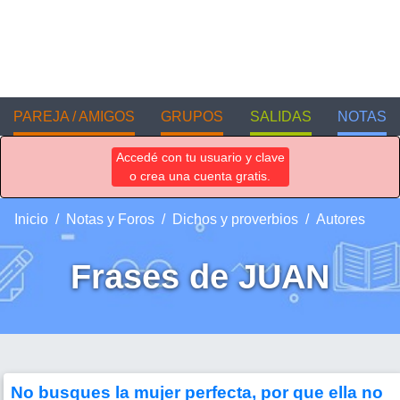
PAREJA / AMIGOS
GRUPOS
SALIDAS
NOTAS
Accedé con tu usuario y clave
o crea una cuenta gratis.
Inicio
Notas y Foros
Dichos y proverbios
Autores
Frases de JUAN
No busques la mujer perfecta, por que ella no